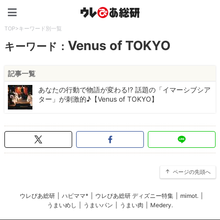
ウレぴあ総研（うれぴあ）
TOP
>
キーワード別一覧
Venus of TOKYO
キーワード：
記事一覧
あなたの行動で物語が変わる!? 話題の「イマーシブシア
ター」が刺激的♪【Venus of TOKYO】
ページの先頭へ
ウレぴあ総研
|
ハピママ*
|
ウレぴあ総研 ディズニー特集
|
mimot.
|
うまいめし
|
うまいパン
|
うまい肉
|
Medery.