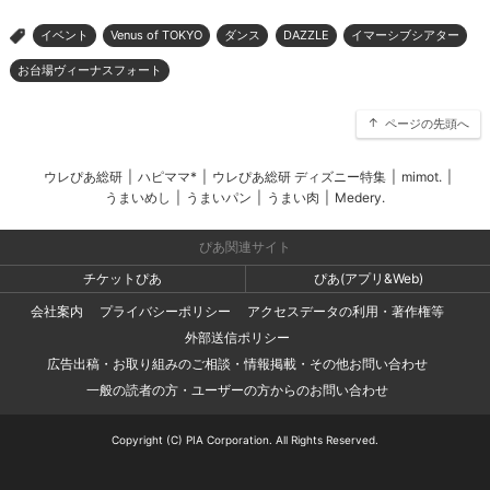
イベント
Venus of TOKYO
ダンス
DAZZLE
イマーシブシアター
>
お台場ヴィーナスフォート
ページの先頭へ
ウレぴあ総研
|
ハピママ*
|
ウレぴあ総研 ディズニー特集
|
mimot.
|
うまいめし
|
うまいパン
|
うまい肉
|
Medery.
ぴあ関連サイト
チケットぴあ
ぴあ(アプリ&Web)
会社案内
プライバシーポリシー
アクセスデータの利用・著作権等
外部送信ポリシー
広告出稿・お取り組みのご相談・情報掲載・その他お問い合わせ
一般の読者の方・ユーザーの方からのお問い合わせ
Copyright (C) PIA Corporation. All Rights Reserved.