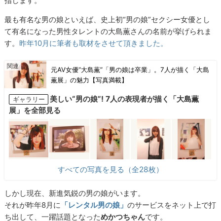
指します。
最も有名な男の娘といえば、史上初“男の娘”セクシー女優とし
て有名になった男性タレントの大島薫さんの名前が挙げられま
す。
昨年10月に筆者も取材をさせて頂きました。
元AV女優“大島薫”「男の娘は卒業」。7人が描く「大島
薫展」の魅力【写真満載】
美しい“男の娘”! 7人の表現者が描く「大島薫
ギャラリー
展」を全部見る
すべての写真を見る（全28枚）
しかし現在、新進気鋭の男の娘がいます。
それが昨年8月に
「レンタル男の娘」
のサービスをネット上で打
ち出して、一躍話題となった
めかつちゃん
です。