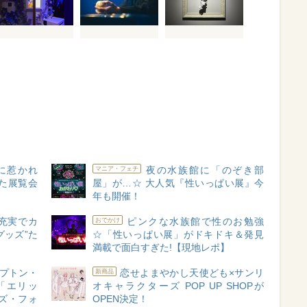
に惹かれ
夜の水族館に「のぞき部
マニア・フェチ
めた展覧会
屋」が…☆ 大人気『性いっぱい展』今
年も開催！
充実でカ
ピンクな水族館で性のお勉強
おでかけ
グッズ”た
☆「性いっぱい展」がドキドキ＆発見
満載で面白すぎた!【現地レポ】
プトン・
恋せよまやかし天使ども×サンリ
新商品
「エリッ
オキャラクターズ POP UP SHOPが
ズ・フォ
OPEN決定！