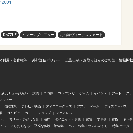
004」
！
DAZZLE
イマーシブシアター
お台場ヴィーナスフォート
の利用・著作権等
外部送信ポリシー
広告出稿・お取り組みのご相談・情報掲載
せ
.5次元ミュージカル
演劇
ニコ動
本・マンガ
ゲーム
イベント
アート
スポ
レジャー
混雑対策
テレビ・映画
ディズニーグッズ
アプリ・ゲーム
ディズニーパス
酒
コンビニ
カフェ・ショップ
ファミレス
かけ
マナー・身だしなみ
節約
ダイエット・健康
家電
文房具
雑貨
キッチ
〜シェアしたくなる〜 至福な体験・旅特集
ペット特集：ウチのかぞく
特集 カラダ