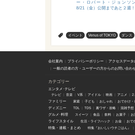
ー・ロバート・ジョンソン2
8/21（金）公開まであと２週
>
イベント
Venus of TOKYO
ダンス
会社案内
プライバシーポリシー
アクセスデータ
一般の読者の方・ユーザーの方からのお問い合わ
カテゴリー
エンタメ･テレビ
テレビ
音楽
V系
アイドル
映画
アニメ
2
ファミリー
家庭
子ども
おしゃれ
おでかけ・
ディズニー
TDL
TDS
裏ワザ・攻略
混雑予想
グルメ･料理
スイーツ
食品
飲料
お菓子
お
ライフスタイル
生活・ライフハック
お金
おで
特集
・
連載
・
まとめ
特集『おいしいウチごはん』