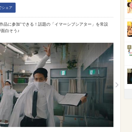
kでシェア
作品に参加”できる！話題の「イマーシブシアター」を常設
3
」が面白そう♪
4
5