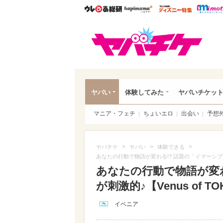
ウレぴあ総研
ハピママ*
ウレぴあ
ヤバ
ヤバい
体験してみた
ヤバいチケッ
マニア・フェチ
ちょいエロ
出会い
予想
>
>
>
ヤバチケ
ヤバい
体験できる
あなたの行動で物語が変わる!? 話題の「イマーシブシア
あなたの行動で物語が変わ
が刺激的♪【Venus of T
イベニア