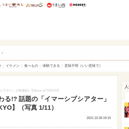
総研 ディズニー特集
mimot.
うまいめし
うまいパン
うまい肉
Medery.
チケ
ト
外
イケメン
食べもの
体験できる
意味不明（いい意味で）
人
ター」が刺激的♪【Venus of TOKYO】
る!? 話題の「イマーシブシアター」
1
OKYO】（写真 1/11）
2021.10.28 19:15
2