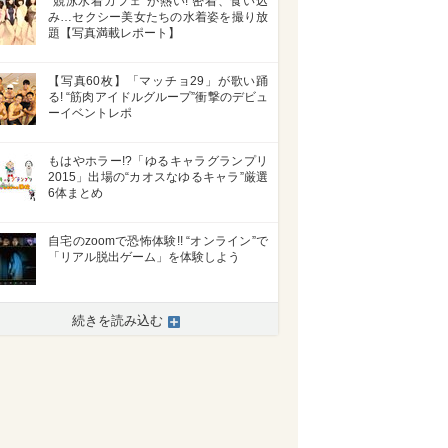
“競泳水着カフェ”が熱い! 密着、食い込
み…セクシー美女たちの水着姿を撮り放
題【写真満載レポート】
【写真60枚】「マッチョ29」が歌い踊
る! “筋肉アイドルグループ”衝撃のデビュ
ーイベントレポ
もはやホラー!?「ゆるキャラグランプリ
2015」出場の“カオスなゆるキャラ”厳選
6体まとめ
自宅のzoomで恐怖体験!! “オンライン”で
「リアル脱出ゲーム」を体験しよう
>
続きを読み込む