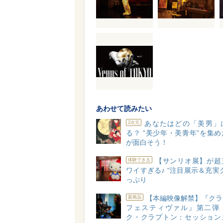
あわせて読みたい
あなたはどの「美男」
2次元
る？ “美少年・美青年”を集
が面白そう！
【サンリオ展】が超
体験できる
ワイすぎる♪ “注目展示＆充実
っぷり
【本編映像解禁】『クラ
新商品
フェスティヴァル』第二弾
ク・クラプトン：セッション