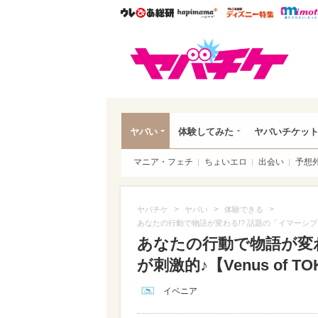
ウレぴあ総研
ハピママ*
ウレぴあ
ヤバ
ヤバい
体験してみた
ヤバいチケッ
マニア・フェチ
ちょいエロ
出会い
予想
>
>
>
ヤバチケ
ヤバい
体験できる
あなたの行動で物語が変わる!? 話題の「イマーシブシア
あなたの行動で物語が変わ
が刺激的♪【Venus of T
イベニア