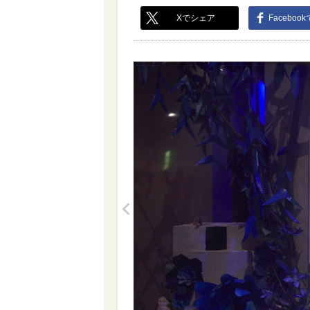
Xでシェア
Faceboo
<