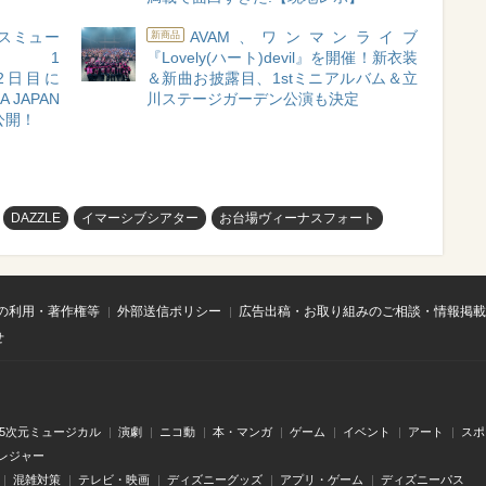
スミュー
AVAM、ワンマンライブ
新商品
ル 1
『Lovely(ハート)devil』を開催！新衣装
2、2日目に
＆新曲お披露目、1stミニアルバム＆立
 JAPAN
川ステージガーデン公演も決定
公開！
DAZZLE
イマーシブシアター
お台場ヴィーナスフォート
の利用・著作権等
外部送信ポリシー
広告出稿・お取り組みのご相談・情報掲載
せ
.5次元ミュージカル
演劇
ニコ動
本・マンガ
ゲーム
イベント
アート
スポ
レジャー
混雑対策
テレビ・映画
ディズニーグッズ
アプリ・ゲーム
ディズニーパス