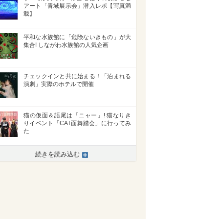
アート「青域展示会」潜入レポ【写真満
載】
平和な水族館に「危険ないきもの」が大
集合! しながわ水族館の人気企画
チェックインと共に始まる！「泊まれる
演劇」実際のホテルで開催
猫の仮面＆語尾は「ニャー」! 猫なりき
りイベント「CAT面舞踏会」に行ってみ
た
>
続きを読み込む