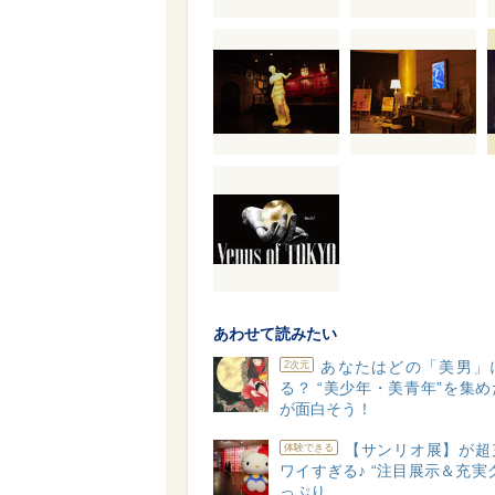
あわせて読みたい
あなたはどの「美男」
2次元
る？ “美少年・美青年”を集
が面白そう！
【サンリオ展】が超
体験できる
ワイすぎる♪ “注目展示＆充実
っぷり