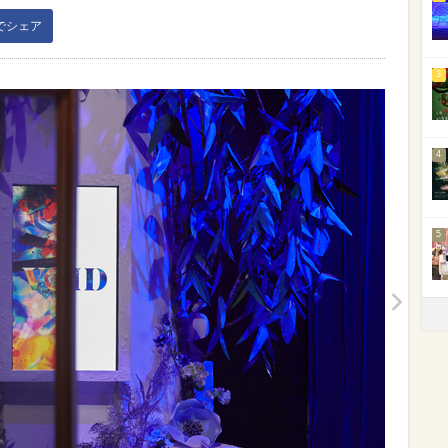
kでシェア
3
4
5