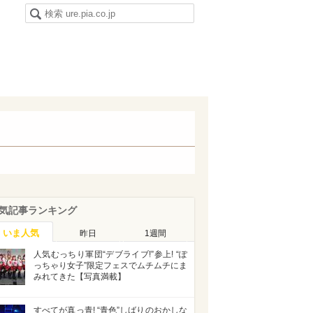
気記事ランキング
いま人気
昨日
1週間
人気むっちり軍団“デブライブ!”参上! “ぽ
っちゃり女子”限定フェスでムチムチにま
みれてきた【写真満載】
すべてが真っ青! “青色”しばりのおかしな