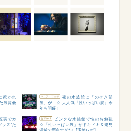
に惹かれ
夜の水族館に「のぞき部
マニア・フェチ
めた展覧会
屋」が…☆ 大人気『性いっぱい展』今
年も開催！
充実でカ
ピンクな水族館で性のお勉強
おでかけ
グッズ”た
☆「性いっぱい展」がドキドキ＆発見
満載で面白すぎた!【現地レポ】