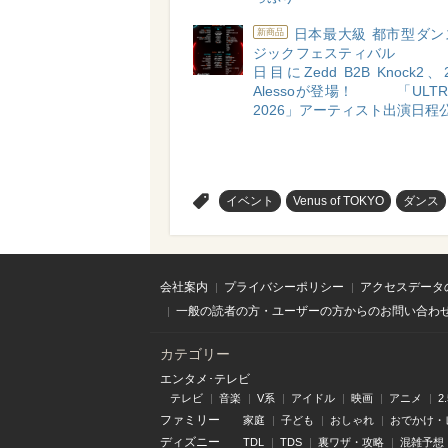
日本最大級 都市型ダン
新商品
ジックフェスティバ
日目にZedd B2B Knock
Alessoが登場！ 「ULTRA
2026」アーティスト出演日程
>
イベント
Venus of TOKYO
ダンス
会社案内
プライバシーポリシー
アクセスデータ
一般の読者の方・ユーザーの方からのお問い合わ
カテゴリー
エンタメ･テレビ
テレビ
音楽
V系
アイドル
映画
アニメ
2
ファミリー
家庭
子ども
おしゃれ
おでかけ・
ディズニー
TDL
TDS
裏ワザ・攻略
混雑予想