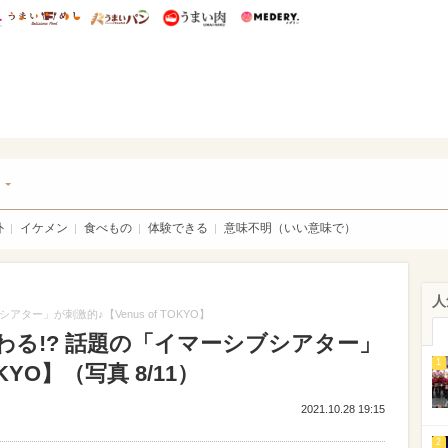
総研 ディズニー特集
mimot.
うまいめし
うまいパン
うまい肉
Medery.
チケ
ト
外
イケメン
食べもの
体験できる
意味不明（いい意味で）
人
ター」が刺激的♪【Venus of TOKYO】
る!? 話題の「イマーシブシアター」
1
OKYO】（写真 8/11）
2021.10.28 19:15
2