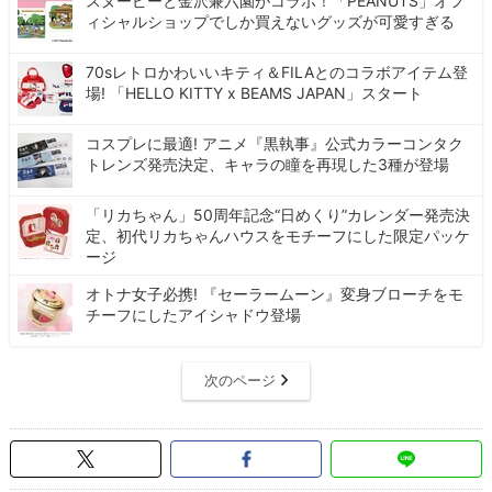
スヌーピーと金沢兼六園がコラボ！「PEANUTS」オフ
ィシャルショップでしか買えないグッズが可愛すぎる
70sレトロかわいいキティ＆FILAとのコラボアイテム登
場! 「HELLO KITTY x BEAMS JAPAN」スタート
コスプレに最適! アニメ『黒執事』公式カラーコンタク
トレンズ発売決定、キャラの瞳を再現した3種が登場
「リカちゃん」50周年記念“日めくり”カレンダー発売決
定、初代リカちゃんハウスをモチーフにした限定パッケ
ージ
オトナ女子必携! 『セーラームーン』変身ブローチをモ
チーフにしたアイシャドウ登場
次のページ