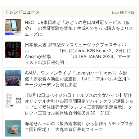
トレンドニュース
from PR TIMES
NEC、JR東日本と「みどりの窓口AI対応サービス（仮
称）」の実証実験を実施！生成AIできっぷ購入をよりス
ムーズに
日本最大級 都市型ダンスミュージックフェスティバ
ル 1日目にZedd B2B Knock2、2日目に
Alessoが登場！ 「ULTRA JAPAN 2026」アーテ
ィスト出演日程公開！
AVAM、ワンマンライブ『Lovely(ハート)devil』を開
催！新衣装＆新曲お披露目、1stミニアルバム＆立川ス
テージガーデン公演も決定
【8月12日はハイジの日！アルプスの少女ハイジ】新作
オリジナル大判セル画期間限定でハイジクラブ通販ショ
ップにて受注販売予定(クレフィ三宮期間限定展示)、ク
レフィ三宮セル画体験会開催(8月30・31日)
海老せんべいの〈坂角総本舗〉から新作イカチップスが
全国初登場！ 大丸東京店最旬スイーツ