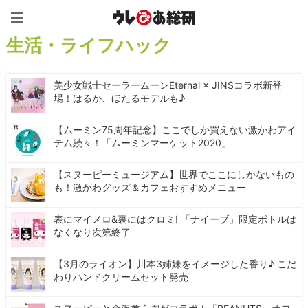
ウレぴあ総研（うれぴあ）
生活・ライフハック
美少女戦士セーラームーンEternal × JINSコラボ新登
場！はるか、ほたるモデルも♪
【ムーミン75周年記念】ここでしか買えない激かわアイ
テム続々！「ムーミンマーケット2020」
【スヌーピーミュージアム】世界でここにしかないもの
も！激かわグッズ＆カフェおすすめメニュー
表にマイメロ&裏にはクロミ! 「ナイーブ」限定ボトルは
なくなり次第終了
【3月のライオン】川本3姉妹をイメージした香り♪ こだ
わりハンドクリームセット発売