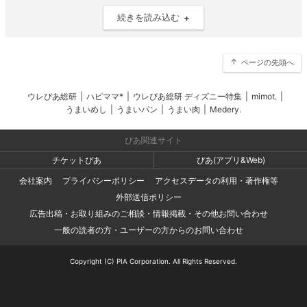
続きを読み込む
ページの先頭へ
ウレぴあ総研
|
ハピママ*
|
ウレぴあ総研 ディズニー特集
|
mimot.
|
うまいめし
|
うまいパン
|
うまい肉
|
Medery.
ぴあ関連サイト
チケットぴあ
ぴあ(アプリ&Web)
会社案内
プライバシーポリシー
アクセスデータの利用・著作権等
外部送信ポリシー
広告出稿・お取り組みのご相談・情報掲載・その他お問い合わせ
一般の読者の方・ユーザーの方からのお問い合わせ
Copyright (C) PIA Corporation. All Rights Reserved.