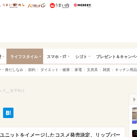
総研 ディズニー特集
mimot.
うまいめし
うまいパン
うまい肉
Medery.
ぴあ総研（うれぴあ）
愛
ライフスタイル
スマホ・IT
シゴト
プレゼント＆キャンペ
ー・身だしなみ
節約
ダイエット・健康
家電
文房具
雑貨
キッチン用品
ッズ__女子向け
ト
ユニットをイメージしたコスメ発売決定、リップバー