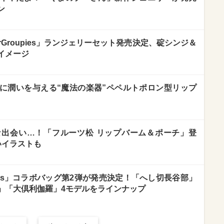
ン
rGroupies」ランジェリーセット発売決定、碇シンジ＆
イメージ
に潤いを与える“魔法の楽器”ペペルトポロン型リップ
出会い…！「フルーツ松 リップバーム＆ポーチ」登
いイラストも
upies」コラボバッグ第2弾が発売決定！「へし切長谷部」
」「大倶利伽羅」4モデルをラインナップ