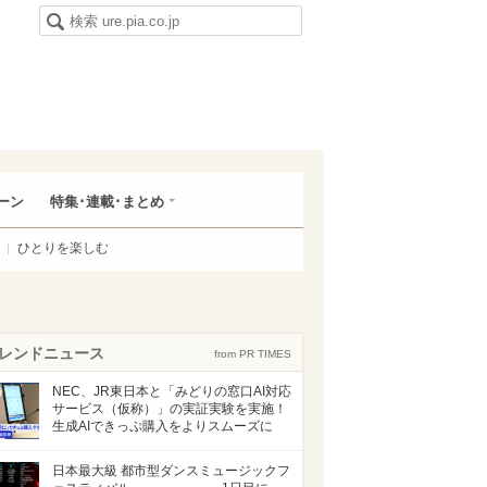
ーン
特集･連載･まとめ
ひとりを楽しむ
レンドニュース
from PR TIMES
NEC、JR東日本と「みどりの窓口AI対応
サービス（仮称）」の実証実験を実施！
生成AIできっぷ購入をよりスムーズに
日本最大級 都市型ダンスミュージックフ