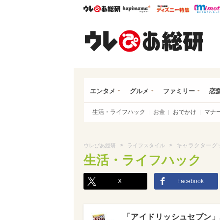
ウレぴあ総研
ハピママ*
ウレぴあ
ウレ
エンタメ
グルメ
ファミリー
恋
生活・ライフハック
お金
おでかけ
マナ
>
>
キャラクターグ
ウレぴあ総研
ライフスタイル
生活・ライフハック
X
Facebook
「アイドリッシュセブン」