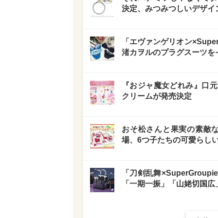
決定、みつみつしいデザイ
「エヴァンゲリオン×Supe
渚カヲルのプラグスーツを
『おジャ魔女どれみ』口元
クリームが発売決定
おそ松さんと果実の素敵な
場、6つ子たちの可愛らし
「刀剣乱舞×SuperGro
「一期一振」「山姥切国広