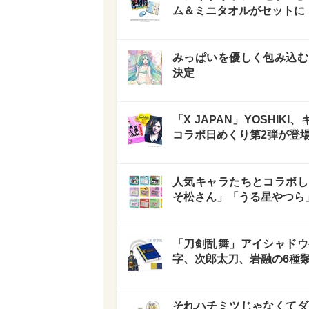
ム＆ミニタオルがセットに
みっぱいを優しく包み込む
決定
「X JAPAN」YOSHI
コラボ日めくり第2弾が登
人気キャラたちとコラボし
そ松さん」「うる星やつら
「刀剣乱舞」アイシャドウ
字、次郎太刀、岩融の6種
それハチミツじゃなくてダ