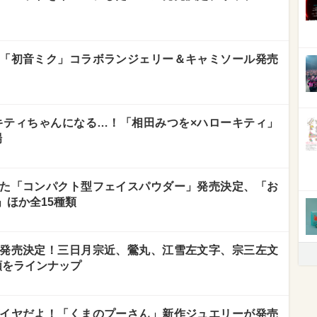
「初音ミク」コラボランジェリー＆キャミソール発売
KI、キティちゃんになる…！「相田みつを×ハローキティ」
場
た「コンパクト型フェイスパウダー」発売決定、「お
」ほか全15種類
発売決定！三日月宗近、鶯丸、江雪左文字、宗三左文
類をラインナップ
イヤだよ！「くまのプーさん」新作ジュエリーが発売