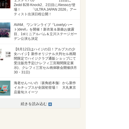
ェスティバル 1日目に
Zedd B2B Knock2、2日目にAlessoが登
場！ 「ULTRA JAPAN 2026」アー
ティスト出演日程公開！
AVAM、ワンマンライブ『Lovely(ハー
ト)devil』を開催！新衣装＆新曲お披露
目、1stミニアルバム＆立川ステージガー
デン公演も決定
【8月12日はハイジの日！アルプスの少
女ハイジ】新作オリジナル大判セル画期
間限定でハイジクラブ通販ショップにて
受注販売予定(クレフィ三宮期間限定展
示)、クレフィ三宮セル画体験会開催(8月
30・31日)
海老せんべいの〈坂角総本舗〉から新作
イカチップスが全国初登場！ 大丸東京
店最旬スイーツ
続きを読み込む