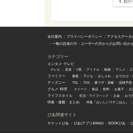
前の
会社案内
プライバシーポリシー
アクセスデータ
一般の読者の方・ユーザーの方からのお問い合わ
カテゴリー
エンタメ･テレビ
テレビ
音楽
V系
アイドル
映画
アニメ
2
ファミリー
家庭
子ども
おしゃれ
おでかけ・
ディズニー
TDL
TDS
裏ワザ・攻略
混雑予想
グルメ･料理
スイーツ
食品
飲料
お菓子
お
ライフスタイル
生活・ライフハック
お金
おで
特集
・
連載
・
まとめ
特集『おいしいウチごはん』
ぴあ関連サイト
チケットぴあ
ぴあ(アプリ&Web)
BOOKぴあ