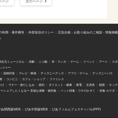
ページ
次のページ
の利用・著作権等
外部送信ポリシー
広告出稿・お取り組みのご相談・情報掲載
せ
.5次元ミュージカル
演劇
ニコ動
本・マンガ
ゲーム
イベント
アート
スポ
レジャー
混雑対策
テレビ・映画
ディズニーグッズ
アプリ・ゲーム
ディズニーパス
酒
コンビニ
カフェ・ショップ
ファミレス
かけ
マナー・身だしなみ
節約
ダイエット・健康
家電
文房具
雑貨
キッチ
〜シェアしたくなる〜 至福な体験・旅特集
ペット特集：ウチのかぞく
特集 カラダ
ぴあ関⻄版WEB
ぴあ中部版WEB
ぴあフィルムフェスティバル(PFF)