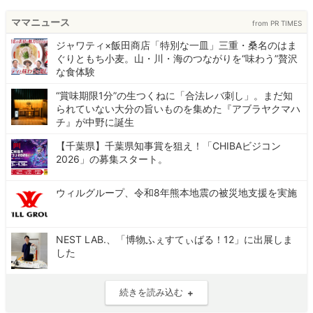
ママニュース
from PR TIMES
ジャワティ×飯田商店「特別な一皿」三重・桑名のはま
ぐりともち小麦。山・川・海のつながりを“味わう”贅沢
な食体験
“賞味期限1分”の生つくねに「合法レバ刺し」。まだ知
られていない大分の旨いものを集めた『アブラヤクマハ
チ』が中野に誕生
【千葉県】千葉県知事賞を狙え！「CHIBAビジコン
2026」の募集スタート。
ウィルグループ、令和8年熊本地震の被災地支援を実施
NEST LAB.、「博物ふぇすてぃばる！12」に出展しま
した
続きを読み込む