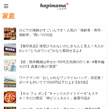
ハピママ*
家庭
ロピアの海鮮がすごいんです！人気の「海鮮巻・寿司・
海鮮丼」“買い”の10品
【無印良品】体型ひろわないのにきちんと見え！大人か
わいい“とろみワンピ”かなり着回せるよ♪
【続・熟年離婚は幸せか-50代元夫婦の行く末- #番外編
その1】真夏の夜の“異変”
ワークマンの「おしゃれなワンマイルバッグ」決定版！
ポーチも付いてて1500円以下だよ♪【全5色】
【キル フェ ボン】“キャンドルナイトケーキ”もステ
キ！今だけ限定「神ビジュタルト」厳選10品♪