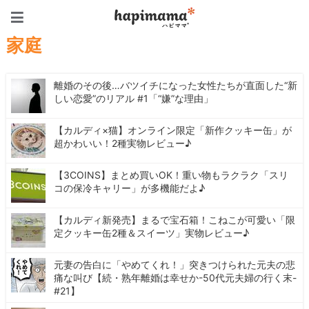
ハピママ*
家庭
離婚のその後…バツイチになった女性たちが直面した“新
しい恋愛”のリアル #1「“嫌”な理由」
【カルディ×猫】オンライン限定「新作クッキー缶」が
超かわいい！2種実物レビュー♪
【3COINS】まとめ買いOK！重い物もラクラク「スリ
コの保冷キャリー」が多機能だよ♪
【カルディ新発売】まるで宝石箱！こねこが可愛い「限
定クッキー缶2種＆スイーツ」実物レビュー♪
元妻の告白に「やめてくれ！」突きつけられた元夫の悲
痛な叫び【続・熟年離婚は幸せか-50代元夫婦の行く末-
#21】