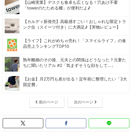
【山崎実業】デスクも食卓も広くなる！穴あけ不要
「towerのたためる棚」が便利だよ♪
【カルディ新発売】高級感すごい！おしゃれな限定トラ
ンク缶（スイーツ付き）に大満足♪【実物レビュー】
【ライフ】これがめちゃ売れ！「スマイルライフ」の食
品売上ランキングTOP10
熟年離婚のその後、元夫との関係はどうなった？元妻た
ちに聞いたリアル #2「気まずそうな顔をして…」
【お金】月2万円も差が出る！定年前に整理したい「3大
固定費」
前のページ
次のページ