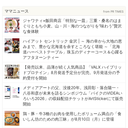
ママニュース
from PR TIMES
ジャワティ×飯田商店「特別な一皿」三重・桑名のはま
ぐりともち小麦。山・川・海のつながりを“味わう”贅沢
な食体験
ハイアット セントリック 金沢 | ～ 海の幸から大地の恵
みまで、豊かな北海道を余すところなく堪能 ～「北海
道ハーベストテーブル」珠玉のディナーコース＆心躍る
アフタヌーンティー
【発売以来、品薄が続く人気商品】「VALX ハイブリッ
ドプロテイン」8月発送予定分が完売。9月発送分の予
約受付を開始
メディアアートの父、没後20年。浅田彰・落合陽一・
八谷和彦が未来を語るシンポジウム「パイクのVIDEAい
ろいろ2026」の収録配信チケットがArtStickerにて販売
開始
鶏・豚・牛3種のお肉を使用したボリューム満点の「食
いしん坊のための肉三昧」が8月10日（月）に登場