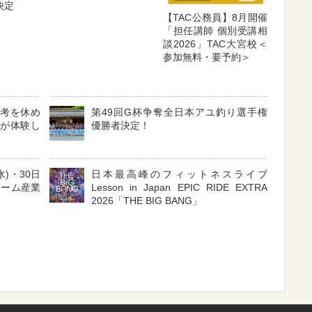
決定
【TAC公務員】8月開催
「担任講師 個別受講相
談2026」TAC大宮校＜
参加無料・要予約＞
思考を休め
第49回G杯争奪全日本アユ釣り選手権
者が体験し
優勝者決定！
水)・30日
日本最高峰のフィットネスライブ
ォーム産業
Lesson in Japan EPIC RIDE EXTRA
！
2026「THE BIG BANG」