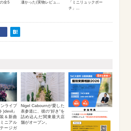
マンライブ
Nigel Cabournが愛した
)devil』
表参道に、彼の“好き”を
装＆新曲
詰め込んだ関東最大店
tミニアル
舗がオープン。
テージガ