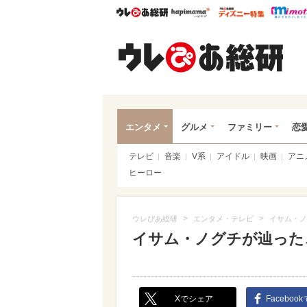
ウレぴあ総研
ハピママ*
ウレぴあ
ウレ
エンタメ
グルメ
ファミリー
恋
テレビ
音楽
V系
アイドル
映画
アニ
ヒーロー
>
>
ウレぴあ総研
エンタメ・テレビ
イサム・ノ
イサム・ノグチが辿った
Xでシェア
Faceboo