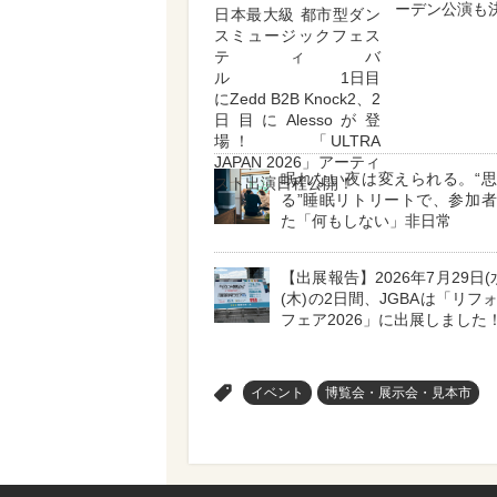
ーデン公演も
日本最大級 都市型ダン
スミュージックフェス
ティバ
ル 1日目
にZedd B2B Knock2、2
日目にAlessoが登
場！ 「ULTRA
JAPAN 2026」アーティ
眠れない夜は変えられる。“
スト出演日程公開！
る”睡眠リトリートで、参加
た「何もしない」非日常
【出展報告】2026年7月29日(
(木)の2日間、JGBAは「リフ
フェア2026」に出展しました
>
イベント
博覧会・展示会・見本市