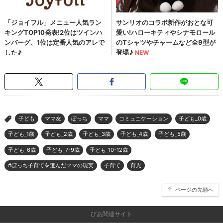
子ども
ママ友
ぼっち
ママ
コミュニケーション
子ども_0歳
>
子ども_1歳
子ども_2歳
子ども_3歳
子ども_4歳
子ども_5歳
子ども_6歳
子ども_7-9歳
子ども_10-12歳
#ぼっち子育てを選んだママの現実
子育て
育児
ページの先頭へ
ぴあ関連サイト