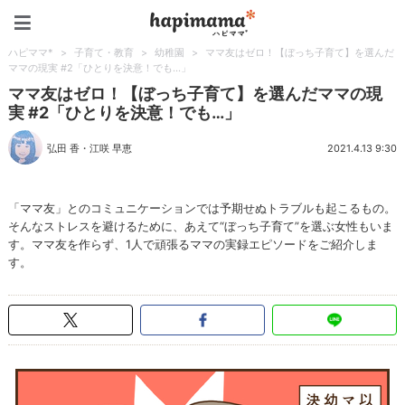
ハピママ*
ハピママ*
>
子育て・教育
>
幼稚園
>
ママ友はゼロ！【ぼっち子育て】を選んだ
ママの現実 #2「ひとりを決意！でも…」
ママ友はゼロ！【ぼっち子育て】を選んだママの現
実 #2「ひとりを決意！でも…」
弘田 香
・
江咲 早恵
2021.4.13 9:30
「ママ友」とのコミュニケーションでは予期せぬトラブルも起こるもの。
そんなストレスを避けるために、あえて“ぼっち子育て”を選ぶ女性もいま
す。ママ友を作らず、1人で頑張るママの実録エピソードをご紹介しま
す。