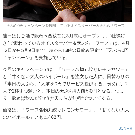
天ぷら0円キャンペーンを展開しているオイスターバー＆天ぷら「ワーフ」
連日はしご酒で賑わう西荻窪に3月末にオープンし、“牡蠣好
き”で賑わっているオイスターバー＆天ぷら「ワーフ」は、4月
12日から5月9日まで11時から15時の昼飲み限定で「天ぷら0円
キャンペーン」を実施している。
今回のキャンペーンでは、「ワーフ名物丸絞りレモンサワー」
と「甘くない大人のハイボール」を注文した人に、日替わりの
「本日の天ぷら」1人前を0円でサービス提供する。例えば、2
人で2杯ずつ頼むと、本日の天ぷら4人前が0円となる。つま
り、飲めば飲んだ分だけ“天ぷらが無料”でついてくる。
価格は、「ワーフ名物丸絞りレモンサワー」、「甘くない大人
のハイボール」ともに462円。
BCN＋R