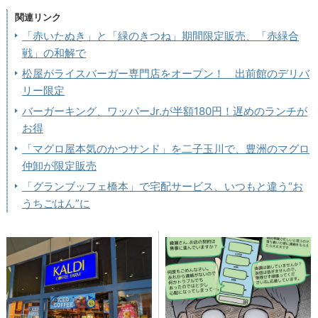
関連リンク
「赤いたぬき」と「緑のきつね」期間限定販売、「赤緑合
戦」の和解で
松屋がライスバーガー専門店をオープン！ 出前館のデリバ
リー限定
バーガーキング、ワッパーJr.が半額180円！遅めのランチが
お得
「マグロ屋本気のかつサンド」を二子玉川で、豊洲のマグロ
仲卸が限定販売
「グランブッフェ橋本」で宅配サービス、いつもと違う“お
うちごはん”に