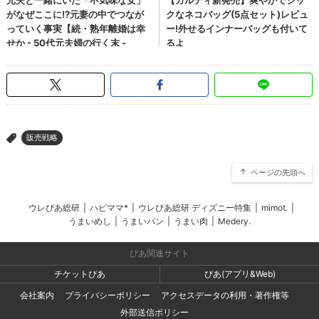
販売戦略
>
ページの先頭へ
ウレぴあ総研
|
ハピママ*
|
ウレぴあ総研 ディズニー特集
|
mimot.
|
うまいめし
|
うまいパン
|
うまい肉
|
Medery.
ぴあ関連サイト
チケットぴあ
ぴあ(アプリ&Web)
会社案内
プライバシーポリシー
アクセスデータの利用・著作権等
外部送信ポリシー