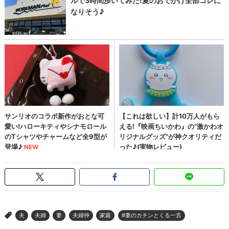
夫
夫婦
妻
夫婦仲
家庭
#妻のカチンとくる一言
>