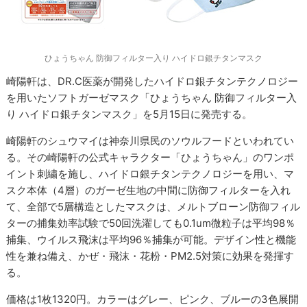
ひょうちゃん 防御フィルター入り ハイドロ銀チタンマスク
崎陽軒は、DR.C医薬が開発したハイドロ銀チタンテクノロジー
を用いたソフトガーゼマスク「ひょうちゃん 防御フィルター入
り ハイドロ銀チタンマスク」を5月15日に発売する。
崎陽軒のシュウマイは神奈川県民のソウルフードといわれてい
る。その崎陽軒の公式キャラクター「ひょうちゃん」のワンポ
イント刺繍を施し、ハイドロ銀チタンテクノロジーを用い、マ
スク本体（4層）のガーゼ生地の中間に防御フィルターを入れ
て、全部で5層構造としたマスクは、メルトブローン防御フィル
ターの捕集効率試験で50回洗濯しても0.1um微粒子は平均98％
捕集、ウイルス飛沫は平均96％捕集が可能。デザイン性と機能
性を兼ね備え、かぜ・飛沫・花粉・PM2.5対策に効果を発揮す
る。
価格は1枚1320円。カラーはグレー、ピンク、ブルーの3色展開