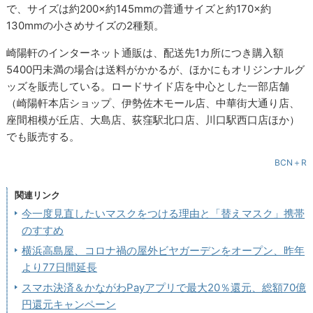
で、サイズは約200×約145mmの普通サイズと約170×約
130mmの小さめサイズの2種類。
崎陽軒のインターネット通販は、配送先1カ所につき購入額
5400円未満の場合は送料がかかるが、ほかにもオリジンナルグ
ッズを販売している。ロードサイド店を中心とした一部店舗
（崎陽軒本店ショップ、伊勢佐木モール店、中華街大通り店、
座間相模が丘店、大島店、荻窪駅北口店、川口駅西口店ほか）
でも販売する。
BCN＋R
関連リンク
今一度見直したいマスクをつける理由と「替えマスク」携帯
のすすめ
横浜高島屋、コロナ禍の屋外ビヤガーデンをオープン、昨年
より77日間延長
スマホ決済＆かながわPayアプリで最大20％還元、総額70億
円還元キャンペーン