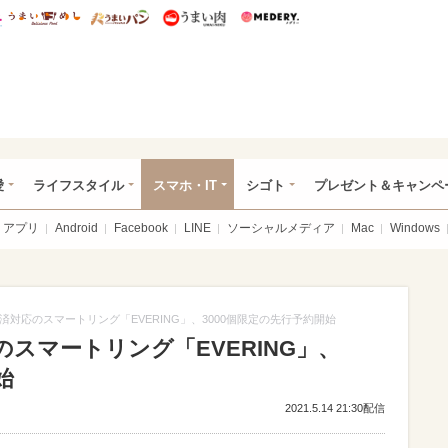
総研 ディズニー特集
mimot.
うまいめし
うまいパン
うまい肉
Medery.
ぴあ総研（うれぴあ）
愛
ライフスタイル
スマホ・IT
シゴト
プレゼント＆キャンペ
アプリ
Android
Facebook
LINE
ソーシャルメディア
Mac
Windows
対応のスマートリング「EVERING」、3000個限定の先行予約開始
スマートリング「EVERING」、
始
2021.5.14 21:30配信