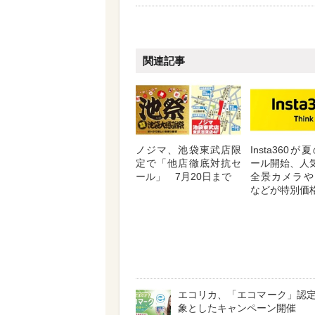
関連記事
ノジマ、池袋東武店限
Insta360
定で「他店徹底対抗セ
ール開始、人気
ール」 7月20日まで
全景カメラや
などが特別価
エコリカ、「エコマーク」認
象としたキャンペーン開催