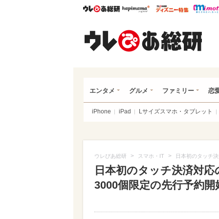
ウレぴあ総研
ハピママ*
ウレぴあ
ウレ
エンタメ
グルメ
ファミリー
恋
iPhone
iPad
Lサイズスマホ・タブレット
>
>
ウレぴあ総研
スマホ・IT
日本初のタッチ決済
日本初のタッチ決済対応の
3000個限定の先行予約開