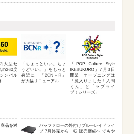
が夏の大型セ
「ちょっといい。ちょ
「POP Culture Style
の360度
うどいい。」をもっと
IKEBUKURO」7月3日
ジンバル
身近に 「BCN＋R」
開業 オープニングは
格
が大幅リニューアル
「魔入りました！入間
くん」と「ラブライ
ブ！シリーズ」
定商品を対
バッファローの外付けブルーレイドライ
ブ 7月終売から一転 販売継続へ でもや