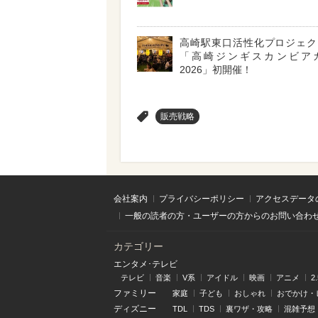
高崎駅東口活性化プロジェ
「高崎ジンギスカンビア
2026」初開催！
>
販売戦略
会社案内
プライバシーポリシー
アクセスデータ
一般の読者の方・ユーザーの方からのお問い合わ
カテゴリー
エンタメ･テレビ
テレビ
音楽
V系
アイドル
映画
アニメ
2
ファミリー
家庭
子ども
おしゃれ
おでかけ・
ディズニー
TDL
TDS
裏ワザ・攻略
混雑予想