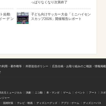
っぱりなくなり次第終了
クト始動
子ども向けサッカー大会「ミニハイセン
ガーデン
スカップ2026」開催報告レポート
の利用・著作権等
外部送信ポリシー
広告出稿・お取り組みのご相談・情報掲載
せ
.5次元ミュージカル
演劇
ニコ動
本・マンガ
ゲーム
イベント
アート
スポ
レジャー
混雑対策
テレビ・映画
ディズニーグッズ
アプリ・ゲーム
ディズニーパス