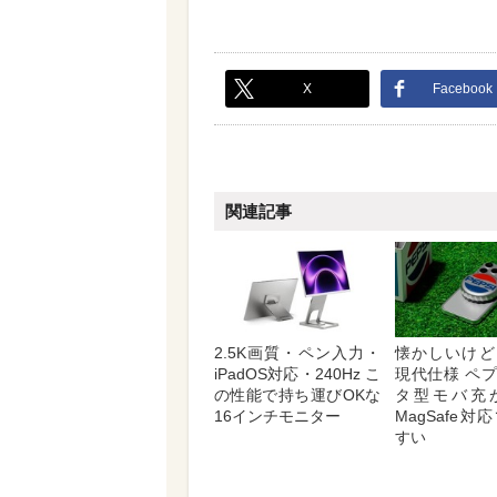
X
Facebook
関連記事
2.5K画質・ペン入力・
懐かしいけど
iPadOS対応・240Hz こ
現代仕様 ペ
の性能で持ち運びOKな
タ型モバ充
16インチモニター
MagSafe
すい