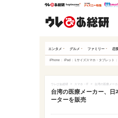
ウレぴあ総研
ハピママ*
ウレぴあ
ウレ
エンタメ
グルメ
ファミリー
恋
iPhone
iPad
Lサイズスマホ・タブレット
>
>
ウレぴあ総研
スマホ・IT
台湾の医療メーカ
台湾の医療メーカー、日
ーターを販売