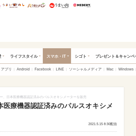
総研 ディズニー特集
mimot.
うまいめし
うまいパン
うまい肉
Medery.
ぴあ総研（うれぴあ）
愛
ライフスタイル
スマホ・IT
シゴト
プレゼント＆キャンペ
アプリ
Android
Facebook
LINE
ソーシャルメディア
Mac
Windows
ー、日本医療機器認証済みのパルスオキシメーターを販売
本医療機器認証済みのパルスオキシメ
2021.5.15 8:30配信