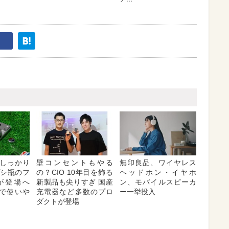
しっかり
壁コンセントもやる
無印良品、ワイヤレス
プシ瓶のフ
の？CIO 10年目を飾る
ヘッドホン・イヤホ
が登場へ
新製品も尖りすぎ 国産
ン、モバイルスピーカ
対応で使いや
充電器など多数のプロ
ー一挙投入
ダクトが登場