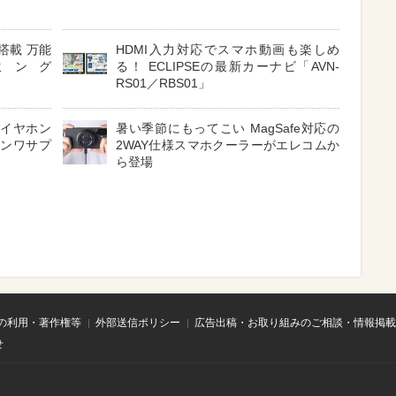
搭載 万能
HDMI入力対応でスマホ動画も楽しめ
ミング
る！ ECLIPSEの最新カーナビ「AVN-
RS01／RBS01」
 イヤホン
暑い季節にもってこい MagSafe対応の
サンワサプ
2WAY仕様スマホクーラーがエレコムか
ら登場
の利用・著作権等
外部送信ポリシー
広告出稿・お取り組みのご相談・情報掲載
せ