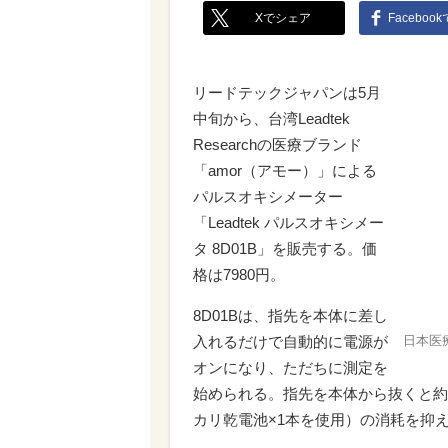
Xでシェア
Faceboo
リードテックジャパンは5月
中旬から、台湾Leadtek
Researchの医療ブランド
「amor（アモー）」による
パルスオキシメーター
「Leadtek パルスオキシメー
タ 8D01B」を販売する。価
格は7980円。
8D01Bは、指先を本体に差し
入れるだけで自動的に電源が
日本医
オンになり、ただちに測定を
始められる。指先を本体から抜くと約
カリ乾電池×1本を使用）の消耗を抑