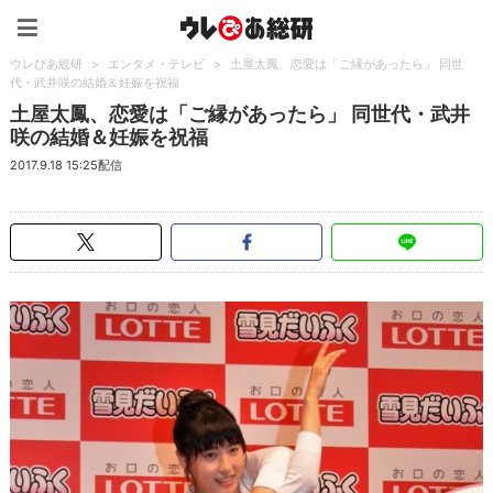
ウレぴあ総研（うれぴあ）
ウレぴあ総研
>
エンタメ・テレビ
>
土屋太鳳、恋愛は「ご縁があったら」 同世
代・武井咲の結婚＆妊娠を祝福
土屋太鳳、恋愛は「ご縁があったら」 同世代・武井
咲の結婚＆妊娠を祝福
2017.9.18 15:25配信