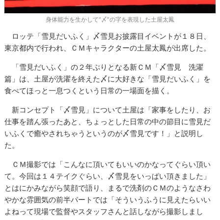
身体能力を生かして“〆”の字を表現した土屋太鳳
ロッテ「雪見だいふく」〆雪見お披露目イベントが１８日、
東京都内で行われ、ＣＭキャラクターの土屋太鳳が出席した。
「雪見だいふく」の２年ぶりとなる新ＣＭ「〆雪見 洗濯
篇」は、土屋が洗濯を終えた〆に大好きな「雪見だいふく」を
食べてほっと一息つくという日常の一場面を描く。
新コンセプト「〆雪見」について土屋は「家事をしたり、お
仕事を踏ん張ったあと、ちょっとした日常の中の節目に雪見だ
いふくで癒やされちゃうというのが〆雪見です！」と説明し
た。
ＣＭ撮影では「こんなに頂いてもいいのかなってぐらい頂い
て。今回は１４テイクぐらい、〆雪見をいっぱい頂きました」
とはにかみながら笑顔で語り、まるで洗剤のＣＭのようなさわ
やかな雰囲気の前半パートでは「そういうふうに見えたらいい
よねって現場で監督やスタッフさんと話しながら撮影しまし