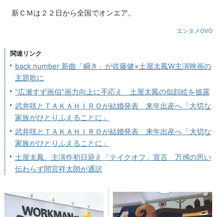
新ＣＭは２２日から全国でオンエア。
エンタメOVO
関連リンク
back number 新曲「瞬き」が佐藤健×土屋太鳳W主演映画の
主題歌に
“広瀬すず画伯”画力向上に手応え 土屋太鳳の似顔絵を披露
武井咲とＴＡＫＡＨＩＲＯが結婚発表 来年出産へ「大切な
家族がひとりふえることに」
武井咲とＴＡＫＡＨＩＲＯが結婚発表 来年出産へ「大切な
家族がひとりふえることに」
土屋太鳳、主演作初日迎え「テイクオフ」宣言 万感の思い
伝わらず間宮祥太朗が通訳