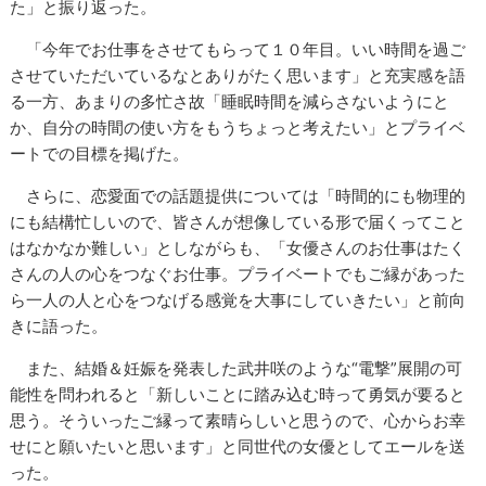
た」と振り返った。
「今年でお仕事をさせてもらって１０年目。いい時間を過ご
させていただいているなとありがたく思います」と充実感を語
る一方、あまりの多忙さ故「睡眠時間を減らさないようにと
か、自分の時間の使い方をもうちょっと考えたい」とプライベ
ートでの目標を掲げた。
さらに、恋愛面での話題提供については「時間的にも物理的
にも結構忙しいので、皆さんが想像している形で届くってこと
はなかなか難しい」としながらも、「女優さんのお仕事はたく
さんの人の心をつなぐお仕事。プライベートでもご縁があった
ら一人の人と心をつなげる感覚を大事にしていきたい」と前向
きに語った。
また、結婚＆妊娠を発表した武井咲のような“電撃”展開の可
能性を問われると「新しいことに踏み込む時って勇気が要ると
思う。そういったご縁って素晴らしいと思うので、心からお幸
せにと願いたいと思います」と同世代の女優としてエールを送
った。