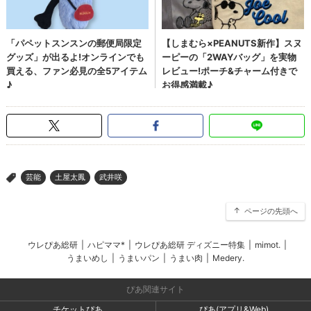
芸能
土屋太鳳
武井咲
>
ページの先頭へ
ウレぴあ総研
|
ハピママ*
|
ウレぴあ総研 ディズニー特集
|
mimot.
|
うまいめし
|
うまいパン
|
うまい肉
|
Medery.
ぴあ関連サイト
チケットぴあ
ぴあ(アプリ&Web)