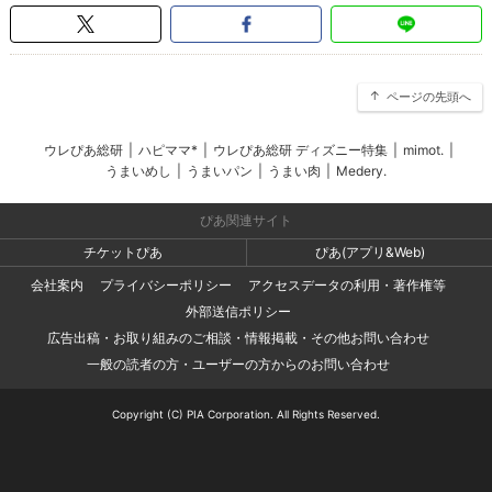
ページの先頭へ
ウレぴあ総研
|
ハピママ*
|
ウレぴあ総研 ディズニー特集
|
mimot.
|
うまいめし
|
うまいパン
|
うまい肉
|
Medery.
ぴあ関連サイト
チケットぴあ
ぴあ(アプリ&Web)
会社案内
プライバシーポリシー
アクセスデータの利用・著作権等
外部送信ポリシー
広告出稿・お取り組みのご相談・情報掲載・その他お問い合わせ
一般の読者の方・ユーザーの方からのお問い合わせ
Copyright (C) PIA Corporation. All Rights Reserved.