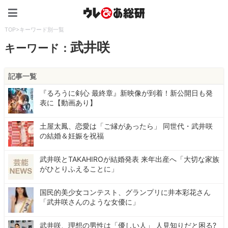
ウレぴあ総研（うれぴあ）
TOP
>
キーワード別一覧
武井咲
キーワード：
記事一覧
『るろうに剣心 最終章』新映像が到着！新公開日も発
表に【動画あり】
土屋太鳳、恋愛は「ご縁があったら」 同世代・武井咲
の結婚＆妊娠を祝福
武井咲とTAKAHIROが結婚発表 来年出産へ「大切な家族
がひとりふえることに」
国民的美少女コンテスト、グランプリに井本彩花さん
「武井咲さんのような女優に」
武井咲、理想の男性は「優しい人」 人見知りだと困る?