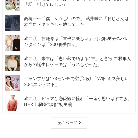
「話し掛けてほしい」
高橋一生「僕、女々しいので」 武井咲に「おじさんは
本当にドキドキしっ放しでした」
武井咲、芸能界は「本当に楽しい」 河北麻友子のバレ
ンタインは「200個手作り」
武井咲、来年は「忠臣蔵で始まる1年」と意欲 中村隼人
からの誕生日ケーキは「うれしかった」
グランプリは173センチで空手2段! 「第1回ミス美しい
20代コンテスト」
武井咲、ピュアな恋愛観に憧れ「一途な思いはすてき」
NHK土曜時代劇に初主演
次のページ