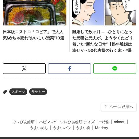
スポーツ
サッカー
>
ページの先頭へ
ウレぴあ総研
|
ハピママ*
|
ウレぴあ総研 ディズニー特集
|
mimot.
|
うまいめし
|
うまいパン
|
うまい肉
|
Medery.