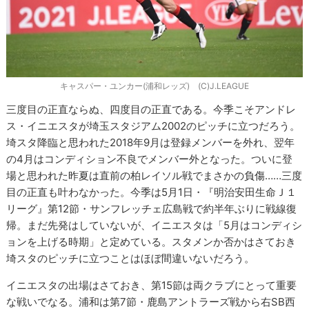
キャスパー・ユンカー(浦和レッズ) (C)J.LEAGUE
三度目の正直ならぬ、四度目の正直である。今季こそアンドレ
ス・イニエスタが埼玉スタジアム2002のピッチに立つだろう。
埼スタ降臨と思われた2018年9月は登録メンバーを外れ、翌年
の4月はコンディション不良でメンバー外となった。ついに登
場と思われた昨夏は直前の柏レイソル戦でまさかの負傷……三度
目の正直も叶わなかった。今季は5月1日・『明治安田生命Ｊ１
リーグ』第12節・サンフレッチェ広島戦で約半年ぶりに戦線復
帰。まだ先発はしていないが、イニエスタは「5月はコンディシ
ョンを上げる時期」と定めている。スタメンか否かはさておき
埼スタのピッチに立つことはほぼ間違いないだろう。
イニエスタの出場はさておき、第15節は両クラブにとって重要
な戦いでなる。浦和は第7節・鹿島アントラーズ戦から右SB西