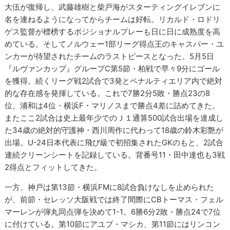
大伍が復帰し、武藤雄樹と柴戸海がスターティングイレブンに
名を連ねるようになってからチームは好転。リカルド・ロドリ
ゲス監督が標榜するポジショナルプレーも日に日に成熟度を高
めている。そしてノルウェー1部リーグ得点王のキャスパー・ユ
ンカーが待望されたチームのラストピースとなった。5月5日
『ルヴァンカップ』グループC第5節・柏戦で早々9分にゴール
を獲得。続くリーグ戦2試合で3発とペナルティエリア内で絶対
的な存在感を発揮している。これで7勝2分5敗・勝点23の8
位。浦和は4位・横浜F・マリノスまで勝点4差に詰めてきた。
またここ2試合は史上最年少でのＪ１通算500試合出場を達成し
た34歳の絶対的守護神・西川周作に代わって18歳の鈴木彩艶が
出場。U-24日本代表に飛び級で初招集されたGKのもと、2試合
連続クリーンシートを記録している。背番号11・田中達也も3戦
2得点とフィットしてきた。
一方、神戸は第13節・横浜FMに8試合負けなしを止められた
が、前節・セレッソ大阪戦では終了間際にCBトーマス・フェル
マーレンが弾丸同点弾を決めて1-1。6勝6分2敗・勝点24で7位
に付けている。第10節にアユブ・マシカ、第11節にはリンコン