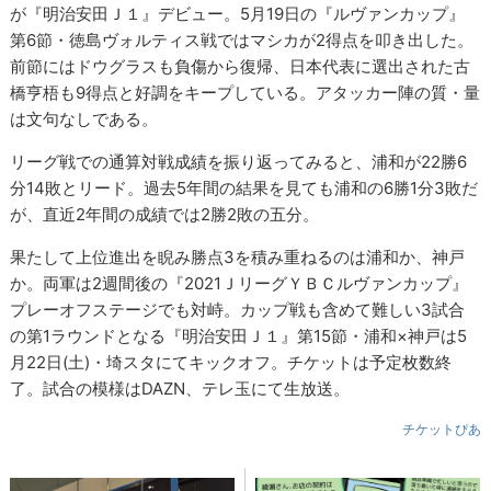
が『明治安田Ｊ１』デビュー。5月19日の『ルヴァンカップ』
第6節・徳島ヴォルティス戦ではマシカが2得点を叩き出した。
前節にはドウグラスも負傷から復帰、日本代表に選出された古
橋亨梧も9得点と好調をキープしている。アタッカー陣の質・量
は文句なしである。
リーグ戦での通算対戦成績を振り返ってみると、浦和が22勝6
分14敗とリード。過去5年間の結果を見ても浦和の6勝1分3敗だ
が、直近2年間の成績では2勝2敗の五分。
果たして上位進出を睨み勝点3を積み重ねるのは浦和か、神戸
か。両軍は2週間後の『2021ＪリーグＹＢＣルヴァンカップ』
プレーオフステージでも対峙。カップ戦も含めて難しい3試合
の第1ラウンドとなる『明治安田Ｊ１』第15節・浦和×神戸は5
月22日(土)・埼スタにてキックオフ。チケットは予定枚数終
了。試合の模様はDAZN、テレ玉にて生放送。
チケットぴあ