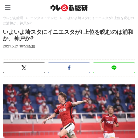
ウレぴあ総研（うれぴあ）
ウレぴあ総研
>
エンタメ・テレビ
>
いよいよ埼スタにイニエスタが! 上位を睨むの
は浦和か、神戸か?
いよいよ埼スタにイニエスタが! 上位を睨むのは浦和
か、神戸か?
2021.5.21 10:52配信