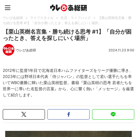
ウレぴあ総研（うれぴあ）
ウレぴあ総研
>
ライフスタイル
>
生活・ライフハック
>
【栗山英樹名言集・勝
ち続ける思考 #1】「自分が困ったとき、答えを探しにいく場所」
【栗山英樹名言集・勝ち続ける思考 #1】「自分が困
ったとき、答えを探しにいく場所」
ウレぴあ総研
2024.11.23 9:00
2012年に監督1年目で北海道日本ハムファイターズをリーグ優勝に導き、
2023年には野球日本代表「侍ジャパン」の監督として若い選手たちを率
いてWBC優勝に輝いた栗山英樹監督。書籍『栗山英樹の思考 若者たちを
世界一に導いた名監督の言葉』から、心に響く熱い「メッセージ」を厳選
して紹介します。