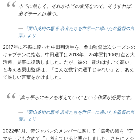
本当に厳しく。それが本当の愛情なので。そうすれば、
必ずチームは勝つ。
『栗山英樹の思考 若者たちを世界一に導いた名監督の言
葉』より
2017年に不振に陥った中田翔選手を、栗山監督は次シーズンの
キャプテンに指名。中田選手は2018年、25本塁打106打点と大
活躍、見事に復活しました。だが、彼の「能力はすごく高い」
と考える栗山監督は、「こんな数字の選手じゃない」と、あえ
て厳しい言葉をかけました。
“真っ平らにモノを考えていく”という作業が必要です。
『栗山英樹の思考 若者たちを世界一に導いた名監督の言
葉』より
2022年1月、侍ジャパンのメンバーに関して「選考の幅を〝ア
マチュアも含めて〞」考えていると明かしました。さらにメジ