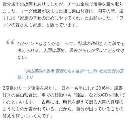
賢介選手の故障もありましたが、チーム全員で優勝を勝ち取り
ました。リーグ優勝が決まった後に栗山監督は「開幕の時、選
手には『家族の幸せのためにやってくれ』とお願いした」「フ
ァンの皆さんも家族」と語っています。
何かヒントはないかな、って。野球の作戦なんて誰でも
考えられる。人間は歴史、過去からしか学ぶことができ
ない。
『栗山英樹の思考 若者たちを世界一に導いた名監督の言
葉』より
2度目のリーグ優勝を果たし、日本一も手にした2016年。読書
好きの栗山監督は、車での移動中も『論語』などのCDを聞いて
いたといいます。「古典には、時代を超えて残る人間の真理の
ようなものが書かれている。だから、自分が困っていることの
答えを探しにいくんです」