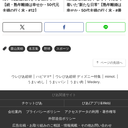
栗山英樹
名言集
野球
スポーツ
>
ページの先頭へ
ウレぴあ総研
|
ハピママ*
|
ウレぴあ総研 ディズニー特集
|
mimot.
|
うまいめし
|
うまいパン
|
うまい肉
|
Medery.
ぴあ関連サイト
チケットぴあ
ぴあ(アプリ&Web)
会社案内
プライバシーポリシー
アクセスデータの利用・著作権等
外部送信ポリシー
広告出稿・お取り組みのご相談・情報掲載・その他お問い合わせ