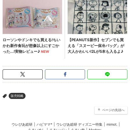
販売戦略
>
ページの先頭へ
ウレぴあ総研
|
ハピママ*
|
ウレぴあ総研 ディズニー特集
|
mimot.
|
うまいめし
|
うまいパン
|
うまい肉
|
Medery.