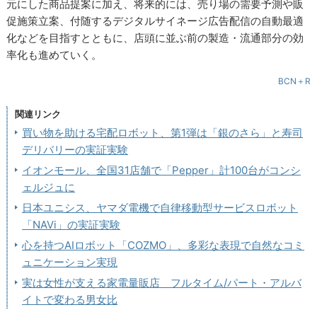
元にした商品提案に加え、将来的には、売り場の需要予測や販
促施策立案、付随するデジタルサイネージ広告配信の自動最適
化などを目指すとともに、店頭に並ぶ前の製造・流通部分の効
率化も進めていく。
BCN＋R
関連リンク
買い物を助ける宅配ロボット、第1弾は「銀のさら」と寿司
デリバリーの実証実験
イオンモール、全国31店舗で「Pepper」計100台がコンシ
ェルジュに
日本ユニシス、ヤマダ電機で自律移動型サービスロボット
「NAVi」の実証実験
心を持つAIロボット「COZMO」、多彩な表現で自然なコミ
ュニケーション実現
実は女性が支える家電量販店 フルタイム/パート・アルバ
イトで変わる男女比