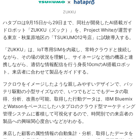
ZUKKU
ハタプロは9月15日から29日まで、同社が開発したAI搭載ガイ
ドロボット「ZUKKU（ズック）」を、Project Whiteが運営す
る東京・秋葉原地区の「TSUKUMO12号店」に試験導入する。
「ZUKKU」は、IoT専用SIMを内蔵し、常時クラウドと接続し
ながら、その場の状況を理解し、サイネージなど他の機器と連
携しながら、適切な情報配信を行う身長10cmのAI搭載ロボッ
ト。来店者に合わせて製品をガイドする。
フクロウをイメージしたような親しみやすいデザインで、バッ
テリ駆動の小型サイズなので、いつでもどこでもデータの取
得、分析、改善が可能。取得した行動データは、IBM Bluemix
とWatsonをベースにしたハタプロのクラウド型マーケティング
管理システムに蓄積して可視化するので、時間別での来店者の
製品への興味関心度合いなどがわかる。
来店した顧客の属性情報の自動集計・分析、取得したデータを