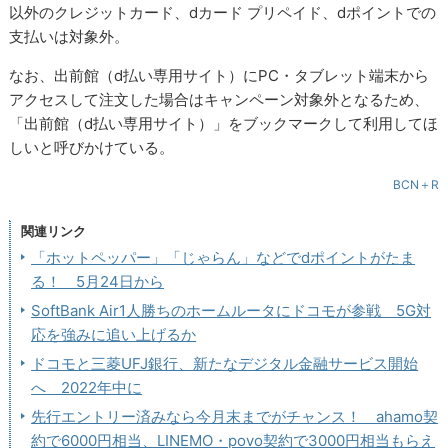
以外のクレジットカード、dカード プリペイド、dポイントでの
支払いは対象外。
なお、出前館（d払い専用サイト）にPC・タブレット端末から
アクセスして注文した場合はキャンペーン対象外となるため、
「出前館（d払い専用サイト）」をブックマークして利用してほ
しいと呼びかけている。
BCN＋R
関連リンク
「ホットペッパー」「じゃらん」などでdポイントがたま
る！ 5月24日から
SoftBank Air1人勝ちのホームルータにドコモが参戦 5G対
応を強みに追い上げるか
ドコモと三菱UFJ銀行、新たなデジタル金融サービス開始
へ 2022年中に
先行エントリー済みなら今月末までがチャンス！ ahamo契
約で6000円相当、LINEMO・povo契約で3000円相当もらえ