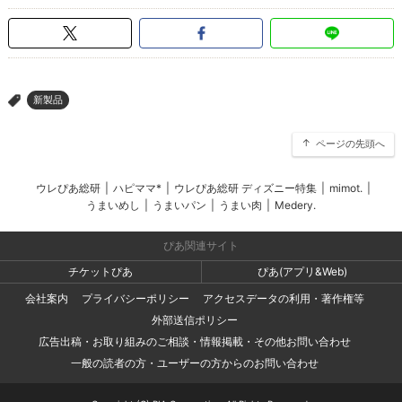
新製品
>
ページの先頭へ
ウレぴあ総研
|
ハピママ*
|
ウレぴあ総研 ディズニー特集
|
mimot.
|
うまいめし
|
うまいパン
|
うまい肉
|
Medery.
ぴあ関連サイト
チケットぴあ
ぴあ(アプリ&Web)
会社案内
プライバシーポリシー
アクセスデータの利用・著作権等
外部送信ポリシー
広告出稿・お取り組みのご相談・情報掲載・その他お問い合わせ
一般の読者の方・ユーザーの方からのお問い合わせ