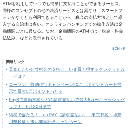
ATMを利用していつでも簡単に支払うことができるサービス。
同様のコンセプトの他の決済サービスとは異なり、スマートフ
ォンがなくとも利用できることから、税金の支払方法として導
入する自治体は多い。オンラインバンキングでの操作方法は金
融機関ごとに異なる。なお、金融機関のATMでは「税金・料金
払込み」などと表示されている。
BCN＋R
関連リンク
見直したい公共料金の支払い、いま最も得するクレジットカ
ードは？
ローソン、収納代行キャンペーン2021 ポイントカード提
示で最大5万ポイント当たる
PayBで自動車税などの請求書払いで最大5万円キャッシュバ
ック！ 6月30日まで
納税で当たる！ au PAY（請求書払い） 東京都税・神奈
川県税取り扱い開始記念キャンペーン