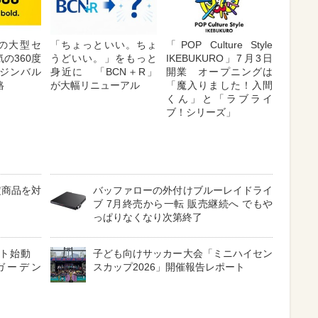
が夏の大型セ
「ちょっといい。ちょ
「POP Culture Style
の360度
うどいい。」をもっと
IKEBUKURO」7月3日
ジンバル
身近に 「BCN＋R」
開業 オープニングは
格
が大幅リニューアル
「魔入りました！入間
くん」と「ラブライ
ブ！シリーズ」
定商品を対
バッファローの外付けブルーレイドライ
ブ 7月終売から一転 販売継続へ でもや
っぱりなくなり次第終了
クト始動
子ども向けサッカー大会「ミニハイセン
ガーデン
スカップ2026」開催報告レポート