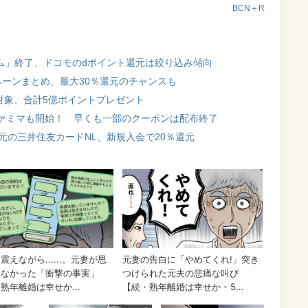
BCN＋R
ム」終了、ドコモのdポイント還元は絞り込み傾向
ペーンまとめ、最大30％還元のチャンスも
選対象、合計5億ポイントプレゼント
ァミマも開始！ 早くも一部のクーポンは配布終了
元の三井住友カードNL、新規入会で20％還元