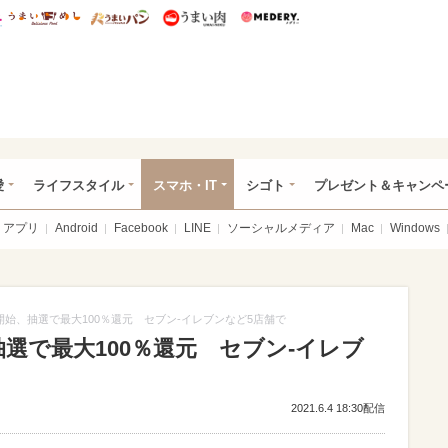
総研 ディズニー特集
mimot.
うまいめし
うまいパン
うまい肉
Medery.
ぴあ総研（うれぴあ）
愛
ライフスタイル
スマホ・IT
シゴト
プレゼント＆キャンペ
アプリ
Android
Facebook
LINE
ソーシャルメディア
Mac
Windows
開始、抽選で最大100％還元 セブン‐イレブンなど5店舗で
選で最大100％還元 セブン‐イレブ
2021.6.4 18:30配信