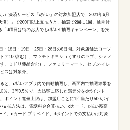
ホ）決済サービス「d払い」の対象加盟店で、2021年6月
済）」で200円以上支払うと、抽選で2回に1回、通常付
「d曜日は街のお店でもd払い! 抽選キャンペーン」を実
2日・18日・19日・25日・26日の8日間。対象店舗はローソ
トア100含む）、マツモトキヨシ（くすりのラブ、シメノ
す、ミドリ薬品含む）、ファミリーマート、セブン‐イレ
ビスは対象外。
ると、d払いアプリ内で自動抽選し、画面内で抽選結果を
10％、3等0.5％で、支払額に応じた還元分をdポイント
。ポイント進呈上限は、加盟店ごとに1回当たり500ポイ
いの支払方法は、電話料金合算払い、dカード、d払い残高
ード、dカード プリペイド、dポイントでの支払いは対象