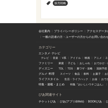
>
販売戦略
会社案内
プライバシーポリシー
アクセスデータ
一般の読者の方・ユーザーの方からのお問い合わ
カテゴリー
エンタメ･テレビ
テレビ
音楽
V系
アイドル
映画
アニメ
2
ファミリー
家庭
子ども
おしゃれ
おでかけ・
ディズニー
TDL
TDS
裏ワザ・攻略
混雑予想
グルメ･料理
スイーツ
食品
飲料
お菓子
お
ライフスタイル
生活・ライフハック
お金
おで
特集
・
連載
・
まとめ
特集『おいしいウチごはん』
ぴあ関連サイト
チケットぴあ
ぴあ(アプリ&Web)
BOOKぴあ