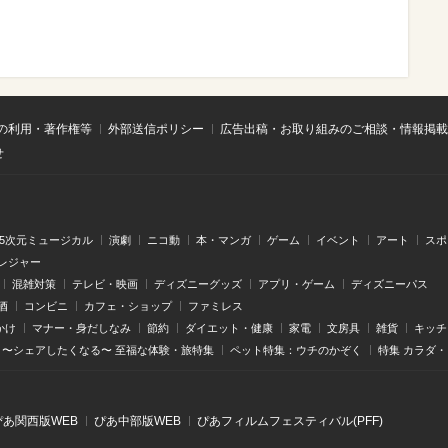
の利用・著作権等
外部送信ポリシー
広告出稿・お取り組みのご相談・情報掲載
せ
.5次元ミュージカル
演劇
ニコ動
本・マンガ
ゲーム
イベント
アート
スポ
レジャー
混雑対策
テレビ・映画
ディズニーグッズ
アプリ・ゲーム
ディズニーパス
酒
コンビニ
カフェ・ショップ
ファミレス
かけ
マナー・身だしなみ
節約
ダイエット・健康
家電
文房具
雑貨
キッチ
〜シェアしたくなる〜 至福な体験・旅特集
ペット特集：ウチのかぞく
特集 カラダ
ぴあ関⻄版WEB
ぴあ中部版WEB
ぴあフィルムフェスティバル(PFF)