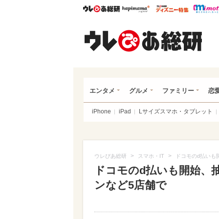
ウレぴあ総研
ハピママ*
ウレぴあ
ウレ
エンタメ
グルメ
ファミリー
恋
iPhone
iPad
Lサイズスマホ・タブレット
>
>
ウレぴあ総研
スマホ・IT
ドコモのd払いも
ドコモのd払いも開始、抽
ンなど5店舗で