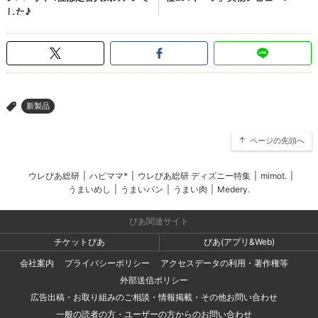
新製品
>
ページの先頭へ
ウレぴあ総研
|
ハピママ*
|
ウレぴあ総研 ディズニー特集
|
mimot.
|
うまいめし
|
うまいパン
|
うまい肉
|
Medery.
ぴあ関連サイト
チケットぴあ
ぴあ(アプリ&Web)
会社案内
プライバシーポリシー
アクセスデータの利用・著作権等
外部送信ポリシー
広告出稿・お取り組みのご相談・情報掲載・その他お問い合わせ
一般の読者の方・ユーザーの方からのお問い合わせ