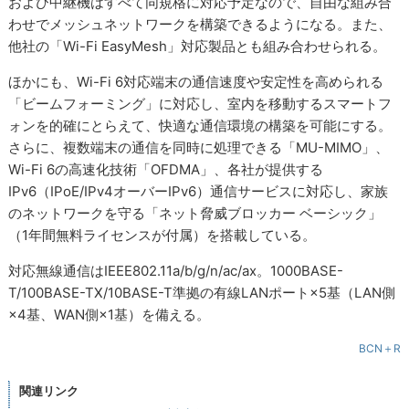
および中継機はすべて同規格に対応予定なので、自由な組み合
わせでメッシュネットワークを構築できるようになる。また、
他社の「Wi-Fi EasyMesh」対応製品とも組み合わせられる。
ほかにも、Wi-Fi 6対応端末の通信速度や安定性を高められる
「ビームフォーミング」に対応し、室内を移動するスマートフ
ォンを的確にとらえて、快適な通信環境の構築を可能にする。
さらに、複数端末の通信を同時に処理できる「MU-MIMO」、
Wi-Fi 6の高速化技術「OFDMA」、各社が提供する
IPv6（IPoE/IPv4オーバーIPv6）通信サービスに対応し、家族
のネットワークを守る「ネット脅威ブロッカー ベーシック」
（1年間無料ライセンスが付属）を搭載している。
対応無線通信はIEEE802.11a/b/g/n/ac/ax。1000BASE-
T/100BASE-TX/10BASE-T準拠の有線LANポート×5基（LAN側
×4基、WAN側×1基）を備える。
BCN＋R
関連リンク