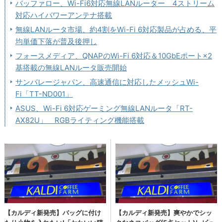
バッファロー、Wi-Fi6対応無線LANルーター 4ストリーム
対応ハイパワーアンテナ搭載
無線LANルータ市場、約4割をWi-Fi 6対応製品が占める、平
均単価下落が普及後押し
フォースメディア、QNAPのWi-Fi 6対応＆10GbEポート×2
基搭載の無線LANルータ販売開始
サンバレージャパン、高速通信に対応したメッシュWi-
Fi「TT-ND001」
ASUS、Wi-Fi 6対応ゲーミング無線LANルータ「RT-
AX82U」 RGBライティング機能搭載