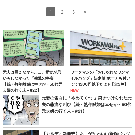
1
2
3
»