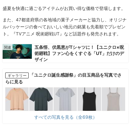
盛夏を快適に過ごるアイテムがお買い得な価格で登場します。
また、47都道府県の各地域の菓子メーカーと協力し、オリジナ
ルパッケージの食べておいしい地元の銘菓も先着順でプレゼン
ト。『TVアニメ 呪術廻戦UT』など話題作も発売されます。
五条悟、伏黒恵がTシャツに！【ユニクロ×呪
術廻戦】ファン心をくすぐる「UT」だけのデ
ザイン
「ユニクロ誕生感謝祭」の目玉商品を写真でさ
ギャラリー
らに見る
すべての写真を見る（全69枚）