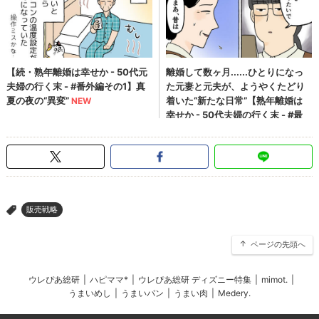
販売戦略
>
ページの先頭へ
ウレぴあ総研
|
ハピママ*
|
ウレぴあ総研 ディズニー特集
|
mimot.
|
うまいめし
|
うまいパン
|
うまい肉
|
Medery.