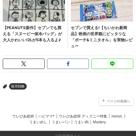
販売戦略
>
ページの先頭へ
ウレぴあ総研
|
ハピママ*
|
ウレぴあ総研 ディズニー特集
|
mimot.
|
うまいめし
|
うまいパン
|
うまい肉
|
Medery.
ぴあ関連サイト