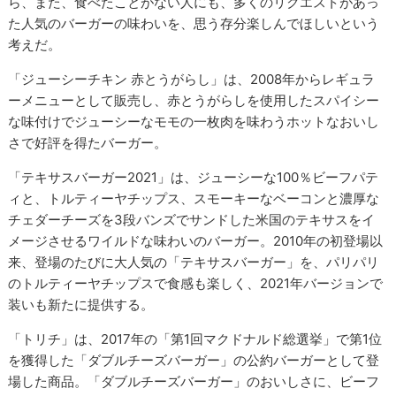
ら、また、食べたことがない人にも、多くのリクエストがあっ
た人気のバーガーの味わいを、思う存分楽しんでほしいという
考えだ。
「ジューシーチキン 赤とうがらし」は、2008年からレギュラ
ーメニューとして販売し、赤とうがらしを使用したスパイシー
な味付けでジューシーなモモの一枚肉を味わうホットなおいし
さで好評を得たバーガー。
「テキサスバーガー2021」は、ジューシーな100％ビーフパテ
ィと、トルティーヤチップス、スモーキーなベーコンと濃厚な
チェダーチーズを3段バンズでサンドした米国のテキサスをイ
メージさせるワイルドな味わいのバーガー。2010年の初登場以
来、登場のたびに大人気の「テキサスバーガー」を、パリパリ
のトルティーヤチップスで食感も楽しく、2021年バージョンで
装いも新たに提供する。
「トリチ」は、2017年の「第1回マクドナルド総選挙」で第1位
を獲得した「ダブルチーズバーガー」の公約バーガーとして登
場した商品。「ダブルチーズバーガー」のおいしさに、ビーフ