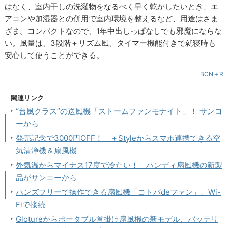
はなく、室内干しの洗濯物をなるべく早く乾かしたいとき、エ
アコンや加湿器との併用で室内環境を整えるなど、用途はさま
ざま。コンパクトなので、1年中出しっぱなしでも邪魔にならな
い。風量は、3段階＋リズム風、タイマー機能付きで就寝時も
安心して使うことができる。
BCN＋R
関連リンク
“台風クラス”の送風機「ストームファンモナイト」！ サンコ
ーから
発売記念で3000円OFF！ ＋Styleからスマホ連携できる空
気清浄機＆扇風機
外気温からマイナス17度で冷たい！ ハンディ扇風機の新製
品がサンコーから
ハンズフリーで操作できる扇風機「コトバdeファン」、Wi-
Fiで接続
Glotureからポータブル首掛け扇風機の新モデル、バッテリ