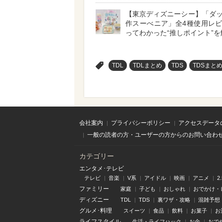
【東京ディズニーシー】「ダ
作スーべニア」全4種使用レ
ってわかった“推しポイント”を
>
TDL
TDLまとめ
TDS
TDSまと
会社案内
プライバシーポリシー
アクセスデータ
一般の読者の方・ユーザーの方からのお問い合わ
カテゴリー
エンタメ･テレビ
テレビ
音楽
V系
アイドル
映画
アニメ
2
ファミリー
家庭
子ども
おしゃれ
おでかけ・
ディズニー
TDL
TDS
裏ワザ・攻略
混雑予想
グルメ･料理
スイーツ
食品
飲料
お菓子
お
ライフスタイル
生活・ライフハック
お金
おで