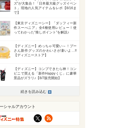
ズ”が大集合！「日本最大級グッズイベン
ト」現地の人気アイテムをレポ【8/16ま
で】
【東京ディズニーシー】「ダッフィー新
作スーべニア」全4種使用レビュー！使
ってわかった“推しポイント”を解説♪
【ディズニー】めっちゃ可愛い～！プー
さん新作グッズのかわいさが凄いよ…!!
【ディズニーストア】
【ディズニー】コンプできたら神！コン
ビニで買える「新作Happyくじ」に豪華
景品がズラリ♪【8/7販売開始】
続きを読み込む
ーシャルアカウント
X
RSS