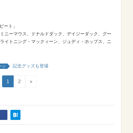
スビート」
ミニーマウス、ドナルドダック、デイジーダック、グー
ライトニング・マックィーン、ジュディ・ホップス、ニ
記念グッズも登場
ージ
1
2
»