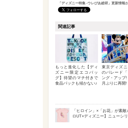
「ディズニー特集 -ウレぴあ総研」更新情報
関連記事
もっと進化した【ディ
東京ディズニ
ズニー限定エコバッ
のパレード「
グ】待望のマチ付きで
ング・アップ!
食品パックも傾かない♪
月ぶりに再開!
「ヒロイン」×「お花」が素敵
ロUT×ディズニー】ニューシ