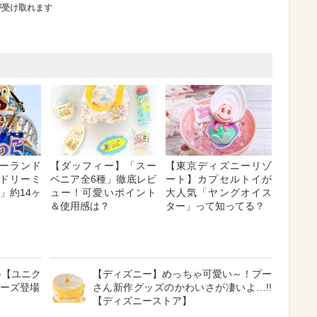
が受け取れます
ーランド
【ダッフィー】「スー
【東京ディズニーリゾ
ドリーミ
ベニア全6種」徹底レビ
ート】カプセルトイが
 」約14ヶ
ュー！可愛いポイント
大人気「ヤングオイス
＆使用感は？
ター」って知ってる？
♪【ユニク
【ディズニー】めっちゃ可愛い～！プー
リーズ登場
さん新作グッズのかわいさが凄いよ…!!
【ディズニーストア】