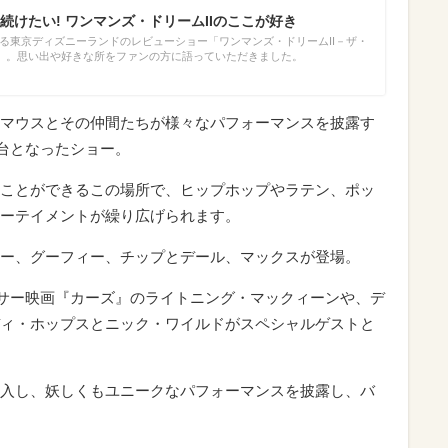
続けたい! ワンマンズ・ドリームIIのここが好き
終了する東京ディズニーランドのレビューショー「ワンマンズ・ドリームII－ザ・
」。思い出や好きな所をファンの方に語っていただきました。
マウスとその仲間たちが様々なパフォーマンスを披露す
舞台となったショー。
ことができるこの場所で、ヒップホップやラテン、ポッ
ーテイメントが繰り広げられます。
ー、グーフィー、チップとデール、マックスが登場。
サー映画『カーズ』のライトニング・マックィーンや、デ
ィ・ホップスとニック・ワイルドがスペシャルゲストと
入し、妖しくもユニークなパフォーマンスを披露し、バ