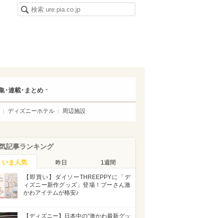
集･連載･まとめ
ディズニーホテル
周辺施設
気記事ランキング
いま人気
昨日
1週間
【即買い】ダイソーTHREEPPYに「デ
ィズニー新作グッズ」登場！プーさん激
かわアイテムが格安♪
【ディズニー】日本中の“激かわ最新グッ