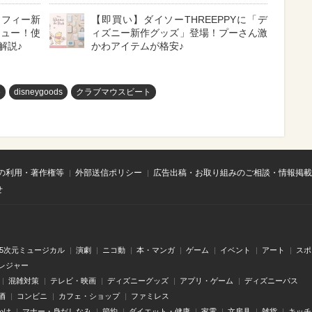
ッフィー新
【即買い】ダイソーTHREEPPYに「デ
ビュー！使
ィズニー新作グッズ」登場！プーさん激
解説♪
かわアイテムが格安♪
め
disneygoods
クラブマウスビート
の利用・著作権等
外部送信ポリシー
広告出稿・お取り組みのご相談・情報掲載
せ
.5次元ミュージカル
演劇
ニコ動
本・マンガ
ゲーム
イベント
アート
スポ
レジャー
混雑対策
テレビ・映画
ディズニーグッズ
アプリ・ゲーム
ディズニーパス
酒
コンビニ
カフェ・ショップ
ファミレス
かけ
マナー・身だしなみ
節約
ダイエット・健康
家電
文房具
雑貨
キッチ