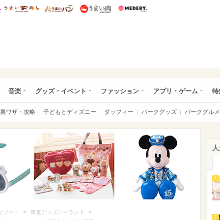
総研 ディズニー特集
mimot.
うまいめし
うまいパン
うまい肉
Medery.
ズニー特集 -ウレぴあ総研
音楽
グッズ・イベント
ファッション
アプリ・ゲーム
特
裏ワザ・攻略
子どもとディズニー
ダッフィー
パークグッズ
パークグルメ
人
1
>
>
リゾート
東京ディズニーランド
2