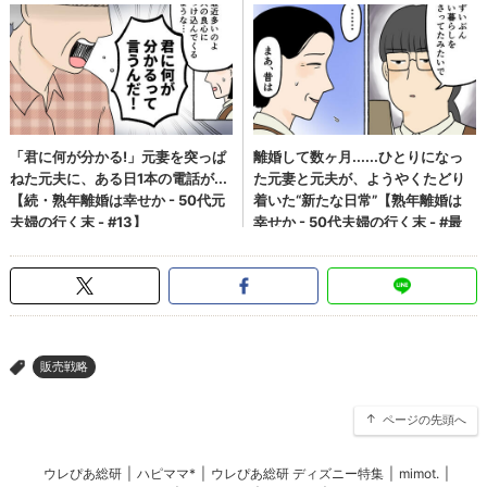
販売戦略
>
ページの先頭へ
ウレぴあ総研
|
ハピママ*
|
ウレぴあ総研 ディズニー特集
|
mimot.
|