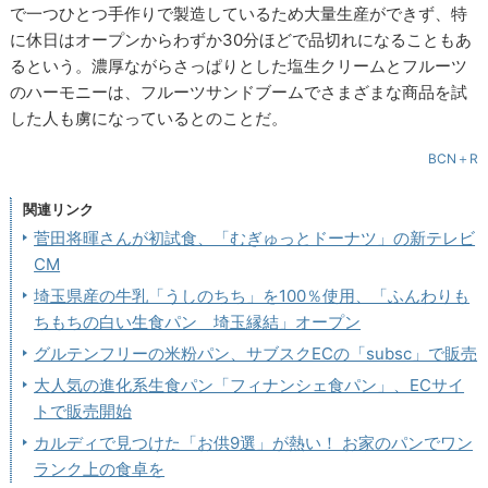
で一つひとつ手作りで製造しているため大量生産ができず、特
に休日はオープンからわずか30分ほどで品切れになることもあ
るという。濃厚ながらさっぱりとした塩生クリームとフルーツ
のハーモニーは、フルーツサンドブームでさまざまな商品を試
した人も虜になっているとのことだ。
BCN＋R
関連リンク
菅田将暉さんが初試食、「むぎゅっとドーナツ」の新テレビ
CM
埼玉県産の牛乳「うしのちち」を100％使用、「ふんわりも
ちもちの白い生食パン 埼玉縁結」オープン
グルテンフリーの米粉パン、サブスクECの「subsc」で販売
大人気の進化系生食パン「フィナンシェ食パン」、ECサイ
トで販売開始
カルディで見つけた「お供9選」が熱い！ お家のパンでワン
ランク上の食卓を