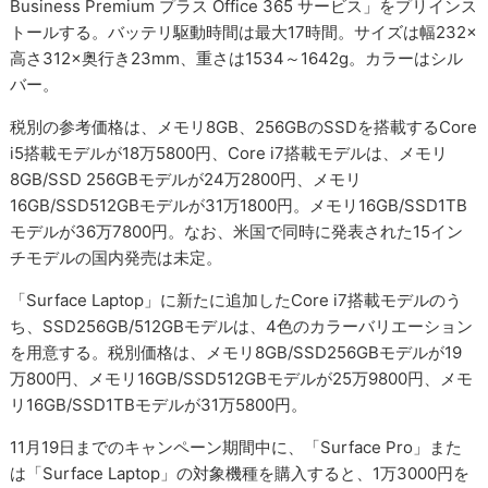
Business Premium プラス Office 365 サービス」をプリインス
トールする。バッテリ駆動時間は最大17時間。サイズは幅232×
高さ312×奥行き23mm、重さは1534～1642g。カラーはシル
バー。
税別の参考価格は、メモリ8GB、256GBのSSDを搭載するCore
i5搭載モデルが18万5800円、Core i7搭載モデルは、メモリ
8GB/SSD 256GBモデルが24万2800円、メモリ
16GB/SSD512GBモデルが31万1800円。メモリ16GB/SSD1TB
モデルが36万7800円。なお、米国で同時に発表された15イン
チモデルの国内発売は未定。
「Surface Laptop」に新たに追加したCore i7搭載モデルのう
ち、SSD256GB/512GBモデルは、4色のカラーバリエーション
を用意する。税別価格は、メモリ8GB/SSD256GBモデルが19
万800円、メモリ16GB/SSD512GBモデルが25万9800円、メモ
リ16GB/SSD1TBモデルが31万5800円。
11月19日までのキャンペーン期間中に、「Surface Pro」また
は「Surface Laptop」の対象機種を購入すると、1万3000円を