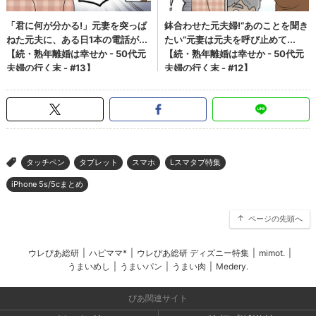
タッチペン
タブレット
スマホ
Lスマタブ特集
>
iPhone 5s/5cまとめ
ページの先頭へ
ウレぴあ総研
|
ハピママ*
|
ウレぴあ総研 ディズニー特集
|
mimot.
|
うまいめし
|
うまいパン
|
うまい肉
|
Medery.
ぴあ関連サイト