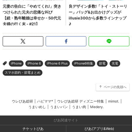
iPhone
iPhone 6
iPhone 6 Plus
iPhone6特集
節電
充電
>
スマホ節約・節電まとめ
ページの先頭へ
ウレぴあ総研
|
ハピママ*
|
ウレぴあ総研 ディズニー特集
|
mimot.
|
うまいめし
|
うまいパン
|
うまい肉
|
Medery.
ぴあ関連サイト
チケットぴあ
ぴあ(アプリ&Web)