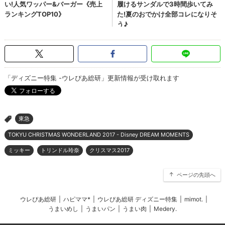
「ディズニー特集 -ウレぴあ総研」更新情報が受け取れます
東急
>
TOKYU CHRISTMAS WONDERLAND 2017 - Disney DREAM MOMENTS
ミッキー
トリンドル玲奈
クリスマス2017
ページの先頭へ
ウレぴあ総研
|
ハピママ*
|
ウレぴあ総研 ディズニー特集
|
mimot.
|
うまいめし
|
うまいパン
|
うまい肉
|
Medery.