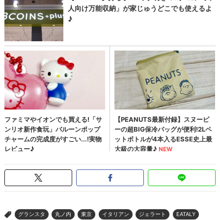
グランスタ
丸ノ内
東京
イタリアン
ジェラート
EATALY
>