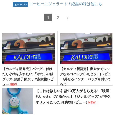
コーヒーにジェラート！絶品の味は他にも
次ページ
1
2
»