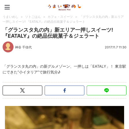
うまいめし
うまいめし
>
ソトごはん
>
カフェ・スイーツ
>
「グランスタ丸の内」新エリア
一押しスイーツ! 『EATALY』の絶品伝統菓子＆ジェラート
「グランスタ丸の内」新エリア一押しスイーツ!
『EATALY』の絶品伝統菓子＆ジェラート
神谷 千佳代
2017.11.7 11:30
「グランスタ丸の内」の新グルメゾーン、一押しは「EATALY」！ 東京駅
にできた“小イタリア”で旅行気分♪