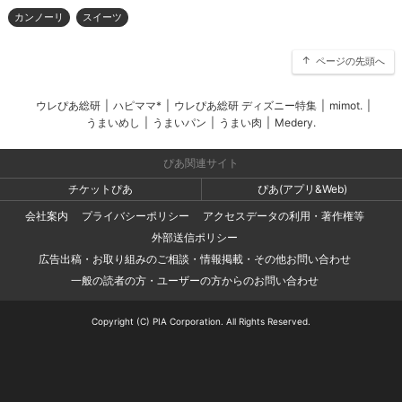
カンノーリ
スイーツ
ページの先頭へ
ウレぴあ総研
|
ハピママ*
|
ウレぴあ総研 ディズニー特集
|
mimot.
|
うまいめし
|
うまいパン
|
うまい肉
|
Medery.
ぴあ関連サイト
チケットぴあ
ぴあ(アプリ&Web)
会社案内
プライバシーポリシー
アクセスデータの利用・著作権等
外部送信ポリシー
広告出稿・お取り組みのご相談・情報掲載・その他お問い合わせ
一般の読者の方・ユーザーの方からのお問い合わせ
Copyright (C) PIA Corporation. All Rights Reserved.