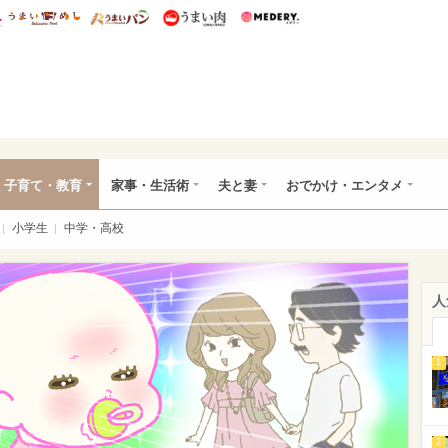
総研 ディズニー特集
mimot.
うまいめし
うまいパン
うまい肉
Medery.
ママ*
子育て・教育
家事・生活術
夫と妻
おでかけ・エンタメ
小学生
中学・高校
人
1
2