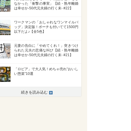
なかった「衝撃の事実」【続・熟年離婚
は幸せか-50代元夫婦の行く末- #22】
ワークマンの「おしゃれなワンマイルバ
ッグ」決定版！ポーチも付いてて1500円
以下だよ♪【全5色】
元妻の告白に「やめてくれ！」突きつけ
られた元夫の悲痛な叫び【続・熟年離婚
は幸せか-50代元夫婦の行く末- #21】
「ロピア」で大人気！めちゃ売れ“おいし
い惣菜”10選
続きを読み込む