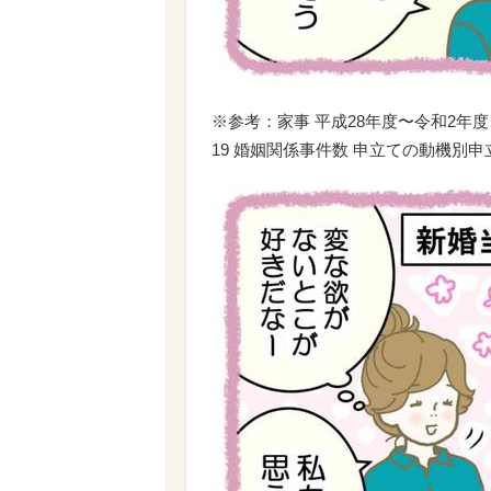
※参考：家事 平成28年度〜令和2年度
19 婚姻関係事件数 申立ての動機別