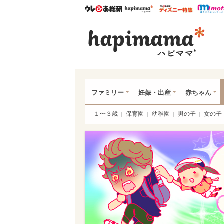
ウレぴあ総研
ハピママ*
ウレぴあ
ハピ
ファミリー
妊娠・出産
赤ちゃん
１〜３歳
保育園
幼稚園
男の子
女の子