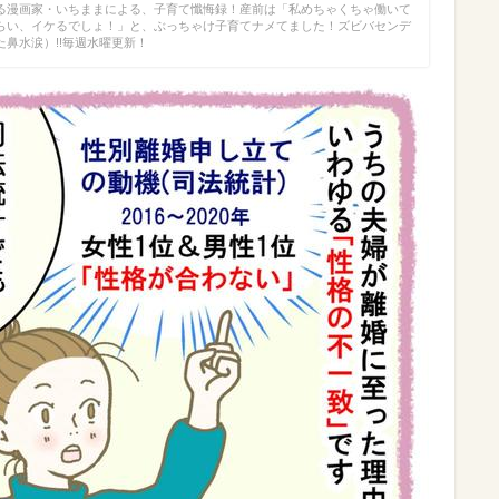
る漫画家・いちままによる、子育て懺悔録！産前は「私めちゃくちゃ働いて
らい、イケるでしょ！」と、ぶっちゃけ子育てナメてました！ズビバセンデ
鼻水涙）!!毎週水曜更新！