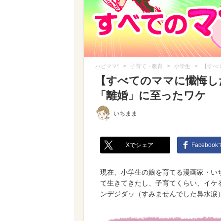
>
>
>
ハピママ*
子育て・教育
小学生
【すべ
【すべてのママに懺悔した
「離婚」に至ったワケ
いちまま
Xでシェア
Faceboo
現在、小学生の娘を育てる漫画家・い
て生きてきたし、子育てくらい、イケ
ンデジダッ（すみませんでした鼻水涙）