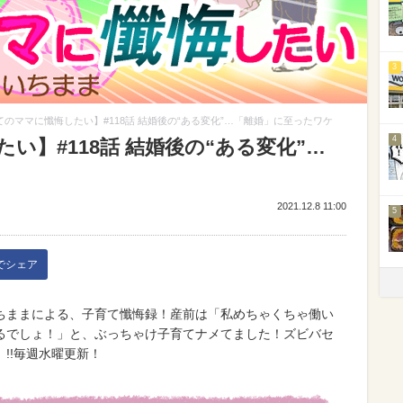
3
てのママに懺悔したい】#118話 結婚後の“ある変化”…「離婚」に至ったワケ
4
い】#118話 結婚後の“ある変化”…
2021.12.8 11:00
5
kでシェア
ちままによる、子育て懺悔録！産前は「私めちゃくちゃ働い
るでしょ！」と、ぶっちゃけ子育てナメてました！ズビバセ
!!毎週水曜更新！