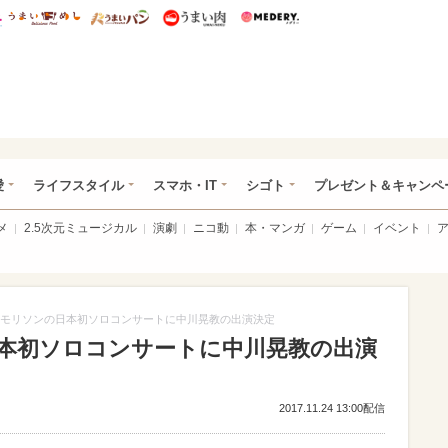
総研 ディズニー特集
mimot.
うまいめし
うまいパン
うまい肉
Medery.
ぴあ総研（うれぴあ）
愛
ライフスタイル
スマホ・IT
シゴト
プレゼント＆キャンペ
メ
2.5次元ミュージカル
演劇
ニコ動
本・マンガ
ゲーム
イベント
モリソンの日本初ソロコンサートに中川晃教の出演決定
本初ソロコンサートに中川晃教の出演
2017.11.24 13:00配信