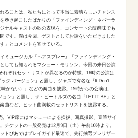
れることは、私たちにとって本当に素晴らしいチャンス
を巻き起こしたばかりの「ファインディング・ネバーラ
ジナルキャストの歌の表現を、コンサートの醍醐味でも
間です。僕は今回、ゲストとしてお話をいただきました
す」とコメントを寄せている。
ウェイミュージカル『ヘアスプレー』『ファインディング・
としても知られるマシュー・モリソン。今回の来日公演
、それぞれセットリストが異なるのが特徴。16時の公演は
ク バージョン」と題し、ジャズで有名な『It Don’t
けりゃ意味がない）』などの楽曲を披露。19時からの公演は、
ョン」と題し、ザ・ビートルズの名曲『LET IT BE』と
した楽曲など、ヒット曲満載のセットリストを披露する。
売。VIP席にはマシューによる挨拶、写真撮影、直筆サイ
。チケットの一般発売は12月9日（土）午前10時より。
ットぴあではプレイガイド最速で、先行抽選プレリザー