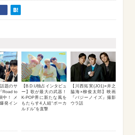
E】話題のサ
【B.D.U独占インタビュ
【川西拓実(JO1)×井之
oad to
ー】歌が最大の武器！
脇海×柳俊太郎】映画
出演中！ メ
K-POP界に新たな風を
『バジーノイズ』撮影
爆発イン
もたらす4人組“ボーカ
ウラ話
ルドル”を直撃