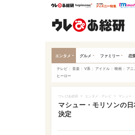
ウレぴあ総研
ハピママ*
ウレぴあ
ウレ
エンタメ
グルメ
ファミリー
恋
テレビ
音楽
V系
アイドル
映画
アニ
ヒーロー
>
>
ウレぴあ総研
エンタメ・テレビ
マシュー・
マシュー・モリソンの日
決定