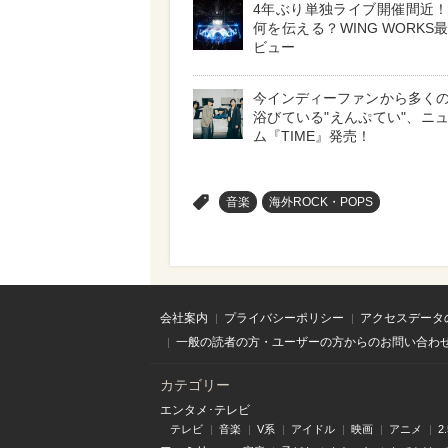
4年ぶり単独ライブ開催間近
何を伝える？WING WORKS
ビュー
今インディーファンから多く
浴びている"えんぷてい"、ニ
ム『TIME』発売！
>
音楽
海外ROCK・POPS
会社案内
プライバシーポリシー
アクセスデータ
一般の読者の方・ユーザーの方からのお問い合わ
カテゴリー
エンタメ･テレビ
テレビ
音楽
V系
アイドル
映画
アニメ
2