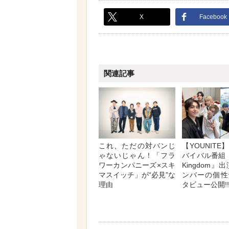
X
Facebook
関連記事
これ、ただの対バンじ
【YOUNIT
ゃないじゃん！「フラ
バイバル番組『R
ワーカンパニーズ×スキ
Kingdom』
マスイッチ」が“必見”な
ンバーの個性
理由
タビュー公開!!