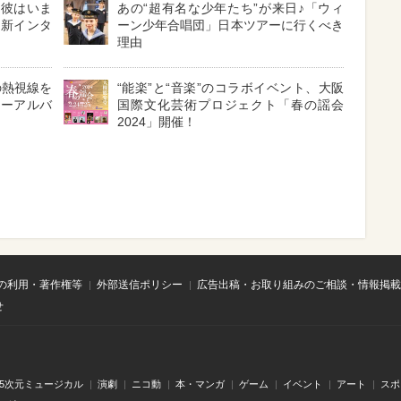
！彼はいま
あの“超有名な少年たち”が来日♪「ウィ
最新インタ
ーン少年合唱団」日本ツアーに行くべき
理由
の熱視線を
“能楽”と“音楽”のコラボイベント、大阪
ューアルバ
国際文化芸術プロジェクト「春の謡会
2024」開催！
の利用・著作権等
外部送信ポリシー
広告出稿・お取り組みのご相談・情報掲載
せ
.5次元ミュージカル
演劇
ニコ動
本・マンガ
ゲーム
イベント
アート
スポ