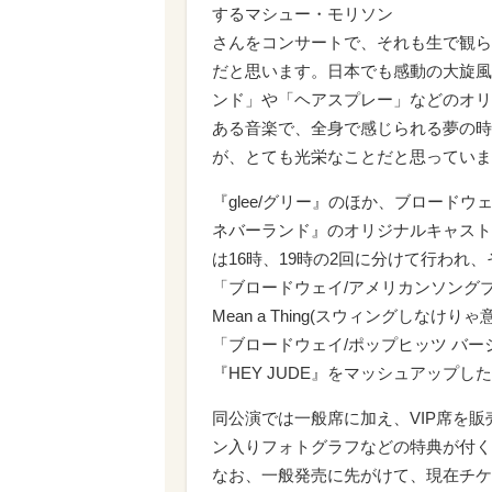
するマシュー・モリソン
さんをコンサートで、それも生で観ら
だと思います。日本でも感動の大旋風
ンド」や「ヘアスプレー」などのオリ
ある音楽で、全身で感じられる夢の時
が、とても光栄なことだと思っていま
『glee/グリー』のほか、ブロード
ネバーランド』のオリジナルキャスト
は16時、19時の2回に分けて行われ
「ブロードウェイ/アメリカンソングブッ
Mean a Thing(スウィングしな
「ブロードウェイ/ポップヒッツ バージ
『HEY JUDE』をマッシュアップ
同公演では一般席に加え、VIP席を販
ン入りフォトグラフなどの特典が付く
なお、一般発売に先がけて、現在チケ