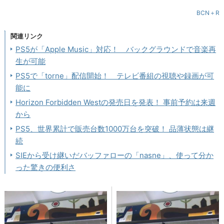
BCN＋R
関連リンク
PS5が「Apple Music」対応！ バックグラウンドで音楽再
生が可能
PS5で「torne」配信開始！ テレビ番組の視聴や録画が可
能に
Horizon Forbidden Westの発売日を発表！ 事前予約は来週
から
PS5、世界累計で販売台数1000万台を突破！ 品薄状態は継
続
SIEから受け継いだバッファローの「nasne」、使って分か
った驚きの便利さ