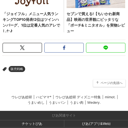
販売戦略
>
ページの先頭へ
ウレぴあ総研
|
ハピママ*
|
ウレぴあ総研 ディズニー特集
|
mimot.
|
うまいめし
|
うまいパン
|
うまい肉
|
Medery.
ぴあ関連サイト
チケットぴあ
ぴあ(アプリ&Web)