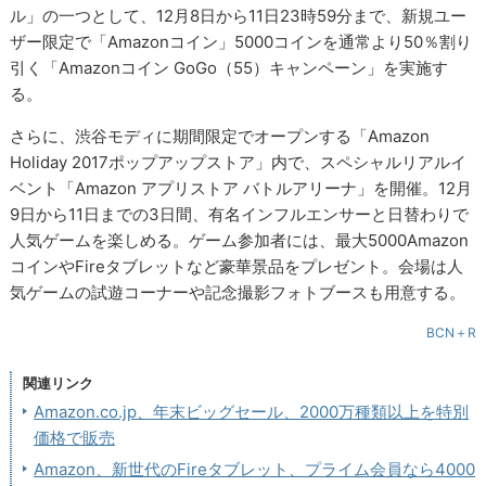
ル」の一つとして、12月8日から11日23時59分まで、新規ユー
ザー限定で「Amazonコイン」5000コインを通常より50％割り
引く「Amazonコイン GoGo（55）キャンペーン」を実施す
る。
さらに、渋谷モディに期間限定でオープンする「Amazon
Holiday 2017ポップアップストア」内で、スペシャルリアルイ
ベント「Amazon アプリストア バトルアリーナ」を開催。12月
9日から11日までの3日間、有名インフルエンサーと日替わりで
人気ゲームを楽しめる。ゲーム参加者には、最大5000Amazon
コインやFireタブレットなど豪華景品をプレゼント。会場は人
気ゲームの試遊コーナーや記念撮影フォトブースも用意する。
BCN＋R
関連リンク
Amazon.co.jp、年末ビッグセール、2000万種類以上を特別
価格で販売
Amazon、新世代のFireタブレット、プライム会員なら4000