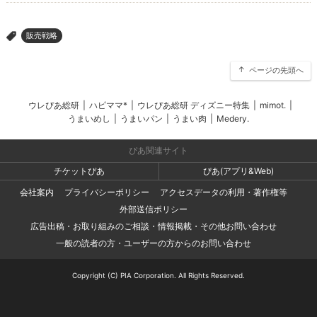
販売戦略
>
ページの先頭へ
ウレぴあ総研
|
ハピママ*
|
ウレぴあ総研 ディズニー特集
|
mimot.
|
うまいめし
|
うまいパン
|
うまい肉
|
Medery.
ぴあ関連サイト
チケットぴあ
ぴあ(アプリ&Web)
会社案内
プライバシーポリシー
アクセスデータの利用・著作権等
外部送信ポリシー
広告出稿・お取り組みのご相談・情報掲載・その他お問い合わせ
一般の読者の方・ユーザーの方からのお問い合わせ
Copyright (C) PIA Corporation. All Rights Reserved.