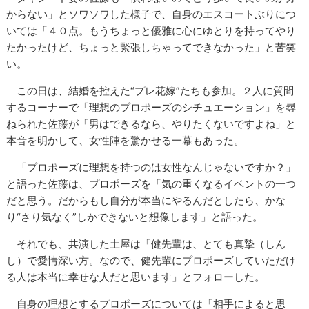
からない」とソワソワした様子で、自身のエスコートぶりにつ
いては「４０点。もうちょっと優雅に心にゆとりを持ってやり
たかったけど、ちょっと緊張しちゃってできなかった」と苦笑
い。
この日は、結婚を控えた“プレ花嫁”たちも参加。２人に質問
するコーナーで「理想のプロポーズのシチュエーション」を尋
ねられた佐藤が「男はできるなら、やりたくないですよね」と
本音を明かして、女性陣を驚かせる一幕もあった。
「プロポーズに理想を持つのは女性なんじゃないですか？」
と語った佐藤は、プロポーズを「気の重くなるイベントの一つ
だと思う。だからもし自分が本当にやるんだとしたら、かな
り“さり気なく”しかできないと想像します」と語った。
それでも、共演した土屋は「健先輩は、とても真摯（しん
し）で愛情深い方。なので、健先輩にプロポーズしていただけ
る人は本当に幸せな人だと思います」とフォローした。
自身の理想とするプロポーズについては「相手によると思