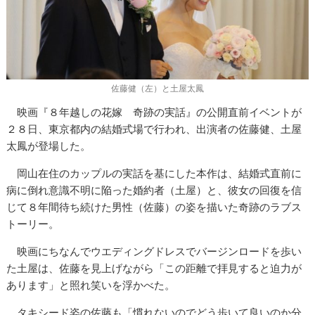
佐藤健（左）と土屋太鳳
映画『８年越しの花嫁 奇跡の実話』の公開直前イベントが
２８日、東京都内の結婚式場で行われ、出演者の佐藤健、土屋
太鳳が登場した。
岡山在住のカップルの実話を基にした本作は、結婚式直前に
病に倒れ意識不明に陥った婚約者（土屋）と、彼女の回復を信
じて８年間待ち続けた男性（佐藤）の姿を描いた奇跡のラブス
トーリー。
映画にちなんでウエディングドレスでバージンロードを歩い
た土屋は、佐藤を見上げながら「この距離で拝見すると迫力が
あります」と照れ笑いを浮かべた。
タキシード姿の佐藤も「慣れないのでどう歩いて良いのか分