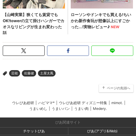
芸能
佐藤健
土屋太鳳
>
ページの先頭へ
ウレぴあ総研
|
ハピママ*
|
ウレぴあ総研 ディズニー特集
|
mimot.
|
うまいめし
|
うまいパン
|
うまい肉
|
Medery.
ぴあ関連サイト
チケットぴあ
ぴあ(アプリ&Web)