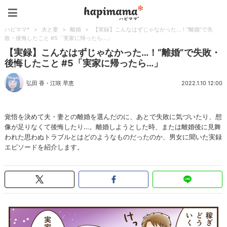
ハピママ*
ハピママ*
>
夫と妻
>
離婚
>
【実録】こんなはずじゃなかった…！“離婚”で失
敗・後悔したこと #5「実家に帰ったら…」
【実録】こんなはずじゃなかった…！“離婚”で失敗・
後悔したこと #5「実家に帰ったら…」
弘田 香
・
江咲 早恵
2022.1.10 12:00
覚悟を決めて夫・妻との離婚を選んだのに、あとで失敗に気づいたり、想
像が足りなくて後悔したり…。離婚しようとした時、または離婚後に見舞
われた思わぬトラブルとはどのようなものだったのか、男女に聞いた実録
エピソードを紹介します。