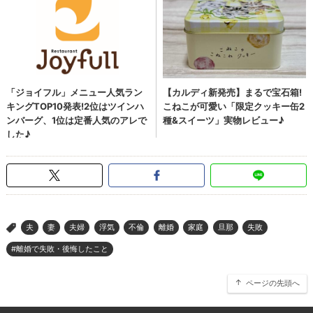
夫
妻
夫婦
浮気
不倫
離婚
家庭
旦那
失敗
>
#離婚で失敗・後悔したこと
ページの先頭へ