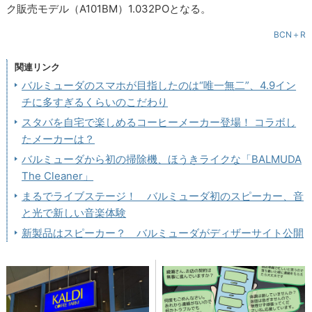
ク販売モデル（A101BM）1.032POとなる。
BCN＋R
関連リンク
バルミューダのスマホが目指したのは“唯一無二”、4.9イン
チに多すぎるくらいのこだわり
スタバを自宅で楽しめるコーヒーメーカー登場！ コラボし
たメーカーは？
バルミューダから初の掃除機、ほうきライクな「BALMUDA
The Cleaner」
まるでライブステージ！ バルミューダ初のスピーカー、音
と光で新しい音楽体験
新製品はスピーカー？ バルミューダがディザーサイト公開