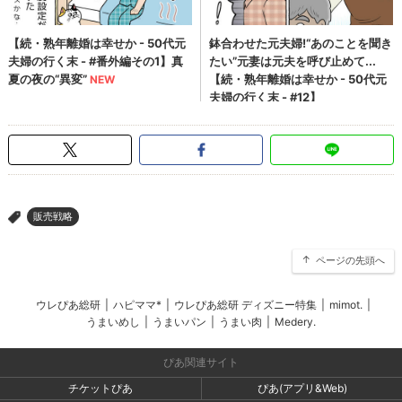
販売戦略
>
ページの先頭へ
ウレぴあ総研
|
ハピママ*
|
ウレぴあ総研 ディズニー特集
|
mimot.
|
うまいめし
|
うまいパン
|
うまい肉
|
Medery.
ぴあ関連サイト
チケットぴあ
ぴあ(アプリ&Web)