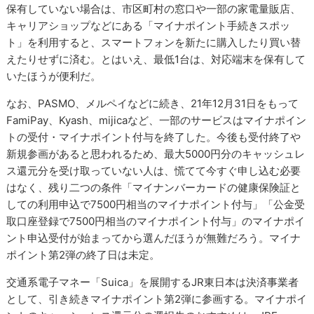
保有していない場合は、市区町村の窓口や一部の家電量販店、
キャリアショップなどにある「マイナポイント手続きスポッ
ト」を利用すると、スマートフォンを新たに購入したり買い替
えたりせずに済む。とはいえ、最低1台は、対応端末を保有して
いたほうが便利だ。
なお、PASMO、メルペイなどに続き、21年12月31日をもって
FamiPay、Kyash、mijicaなど、一部のサービスはマイナポイン
トの受付・マイナポイント付与を終了した。今後も受付終了や
新規参画があると思われるため、最大5000円分のキャッシュレ
ス還元分を受け取っていない人は、慌てて今すぐ申し込む必要
はなく、残り二つの条件「マイナンバーカードの健康保険証と
しての利用申込で7500円相当のマイナポイント付与」「公金受
取口座登録で7500円相当のマイナポイント付与」のマイナポイ
ント申込受付が始まってから選んだほうが無難だろう。マイナ
ポイント第2弾の終了日は未定。
交通系電子マネー「Suica」を展開するJR東日本は決済事業者
として、引き続きマイナポイント第2弾に参画する。マイナポイ