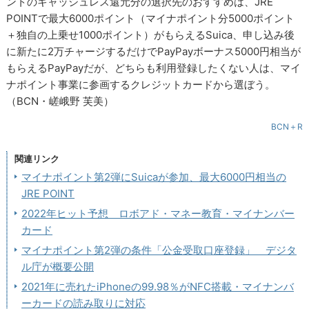
ントのキャッシュレス還元分の選択先のおすすめは、JRE
POINTで最大6000ポイント（マイナポイント分5000ポイント
＋独自の上乗せ1000ポイント）がもらえるSuica、申し込み後
に新たに2万チャージするだけでPayPayボーナス5000円相当が
もらえるPayPayだが、どちらも利用登録したくない人は、マイ
ナポイント事業に参画するクレジットカードから選ぼう。
（BCN・嵯峨野 芙美）
BCN＋R
関連リンク
マイナポイント第2弾にSuicaが参加、最大6000円相当の
JRE POINT
2022年ヒット予想 ロボアド・マネー教育・マイナンバー
カード
マイナポイント第2弾の条件「公金受取口座登録」 デジタ
ル庁が概要公開
2021年に売れたiPhoneの99.98％がNFC搭載・マイナンバ
ーカードの読み取りに対応