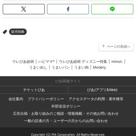
販売戦略
>
ページの先頭へ
ウレぴあ総研
|
ハピママ*
|
ウレぴあ総研 ディズニー特集
|
mimot.
|
うまいめし
|
うまいパン
|
うまい肉
|
Medery.
ぴあ関連サイト
チケットぴあ
ぴあ(アプリ&Web)
会社案内
プライバシーポリシー
アクセスデータの利用・著作権等
外部送信ポリシー
広告出稿・お取り組みのご相談・情報掲載・その他お問い合わせ
一般の読者の方・ユーザーの方からのお問い合わせ
Copyright (C) PIA Corporation. All Rights Reserved.