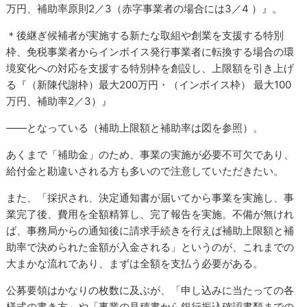
万円、補助率原則2／3（赤字事業者の場合には3／4 ）』。
＊後継ぎ候補者が実施する新たな取組や創業を支援する特別
枠、免税事業者からインボイス発行事業者に転換する場合の環
境変化への対応を支援する特別枠を創設し、上限額を引き上げ
る『（新陳代謝枠）最大200万円・（インボイス枠） 最大100
万円、補助率2／3）』
――となっている（補助上限額と補助率は図を参照）。
あくまで「補助金」のため、事業の実施が必要不可欠であり、
給付金と勘違いされる方も多いので注意していただきたい。
また、「採択され、決定通知書が届いてから事業を実施し、事
業完了後、費用を全額精算し、完了報告を実施。不備が無けれ
ば、事務局からの通知後に請求手続きを行えば補助上限額と補
助率で決められた金額が入金される」というのが、これまでの
大まかな流れであり、まずは全額を支払う必要がある。
公募要領はかなりの枚数に及ぶが、「申し込みに当たっての各
様式の書き方」や「事業の見積書から銀行振込確認書類までの