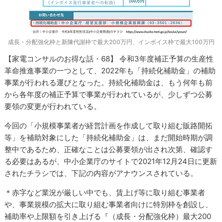
成長・分配強化枠と新陳代謝枠で最大200万円、インボイス枠で最大100万円
【家電コンサルのお得な話・68】 令和3年度補正予算の生産性
革命推進事業の一つとして、2022年も「持続化補助金」の補助
事業が行われる運びとなった。持続化補助金は、もう何年も前
から各年度の補正予算で事業が行われているが、少しずつ公募
要領の変更が行われている。
今回の「小規模事業者が経営計画を作成して取り組む販路開拓
等」を補助対象にした「持続化補助金」は、まだ開始時期が調
整中であるため、正確なことは公募要領が出され次第、確認す
る必要はあるが、中小企業庁のサイトで2021年12月24日に更新
されたチラシでは、下記の内容がアナウンスされている。
＊赤字など業況が厳しい中でも、賃上げ等に取り組む事業者
や、事業規模の拡大に取り組む事業者向けに特別枠を創設し、
補助率や上限額を引き上げる『（成長・分配強化枠）最大200