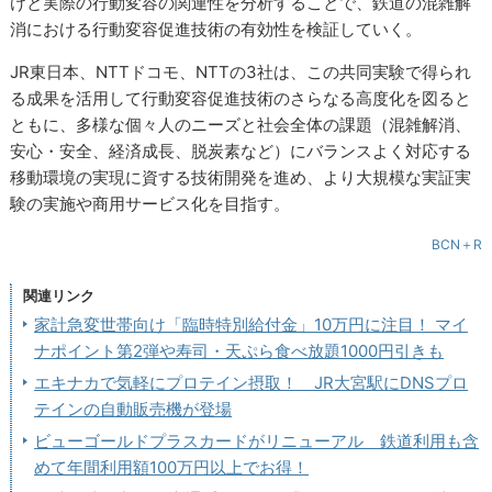
けと実際の行動変容の関連性を分析することで、鉄道の混雑解
消における行動変容促進技術の有効性を検証していく。
JR東日本、NTTドコモ、NTTの3社は、この共同実験で得られ
る成果を活用して行動変容促進技術のさらなる高度化を図ると
ともに、多様な個々人のニーズと社会全体の課題（混雑解消、
安心・安全、経済成長、脱炭素など）にバランスよく対応する
移動環境の実現に資する技術開発を進め、より大規模な実証実
験の実施や商用サービス化を目指す。
BCN＋R
関連リンク
家計急変世帯向け「臨時特別給付金」10万円に注目！ マイ
ナポイント第2弾や寿司・天ぷら食べ放題1000円引きも
エキナカで気軽にプロテイン摂取！ JR大宮駅にDNSプロ
テインの自動販売機が登場
ビューゴールドプラスカードがリニューアル 鉄道利用も含
めて年間利用額100万円以上でお得！