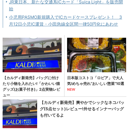
JR東日本、新たな交通系ICカード「Suica Light」を販売開
始
小児用PASMO新規購入でICカードケースプレゼント！ 3
月12日小児IC運賃・小田急線全区間一律50円化にあわせ