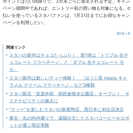
ポイントは1人1回限りで、3月末ごろに進呈される予定。キャン
ペーン期間中であれば、エントリー前の買い物も対象になる。d
払いを使っているスタバファンは、1月31日までにお得なキャン
ペーンを利用したい。
BCN＋R
関連リンク
スタバの新作はチョコたっぷり！ 第1弾は「トリプル 生チ
ョコレート フラペチーノ」と「ダブル 生チョコレート モ
カ」
スタバ新作は新しいティー体験！ 「ほうじ茶 meets キャ
ラメル クリーム フラペチーノ」など3種類
スタバ新店「皇居外苑 和田倉噴水公園店」オープン！ サ
ステナビリティの拠点に
“ティー”を楽しむスタバの新業態店、西日本に初出店決定
東京・丸の内仲通りで、遠隔注文したスタバコーヒーをロボ
ットが運ぶ実証実験