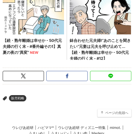
販売戦略
>
ページの先頭へ
ウレぴあ総研
|
ハピママ*
|
ウレぴあ総研 ディズニー特集
|
mimot.
|
うまいめし
|
うまいパン
|
うまい肉
|
Medery.