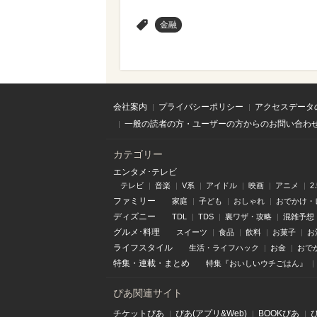
>
金融
会社案内
プライバシーポリシー
アクセスデータ
一般の読者の方・ユーザーの方からのお問い合わ
カテゴリー
エンタメ･テレビ
テレビ
音楽
V系
アイドル
映画
アニメ
2
ファミリー
家庭
子ども
おしゃれ
おでかけ・
ディズニー
TDL
TDS
裏ワザ・攻略
混雑予想
グルメ･料理
スイーツ
食品
飲料
お菓子
お
ライフスタイル
生活・ライフハック
お金
おで
特集
・
連載
・
まとめ
特集『おいしいウチごはん』
ぴあ関連サイト
チケットぴあ
ぴあ(アプリ&Web)
BOOKぴあ