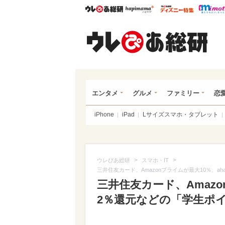
ウレぴあ総研
ハピママ*
ウレぴあ
ウレ
エンタメ
グルメ
ファミリー
恋
iPhone
iPad
Lサイズスマホ・タブレット
>
>
ウレぴあ総研
スマホ・IT
三井住友カード、Amazonプライムが最大10％、a
三井住友カード、Amazo
2％還元などの「学生ポ