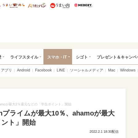
総研 ディズニー特集
mimot.
うまいめし
うまいパン
うまい肉
Medery.
ぴあ総研（うれぴあ）
愛
ライフスタイル
スマホ・IT
シゴト
プレゼント＆キャンペ
アプリ
Android
Facebook
LINE
ソーシャルメディア
Mac
Windows
hamoが最大2％還元などの「学生ポイント」開始
nプライムが最大10％、ahamoが最大
イント」開始
2022.2.1 18:30配信