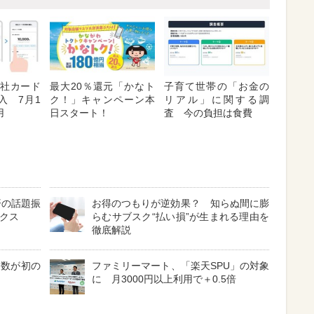
「他社カード
最大20％還元「かなト
子育て世帯の「お金の
入 7月1
ク！」キャンペーン本
リアル」に関する調
用
日スタート！
査 今の負担は食費
済の話題振
お得のつもりが逆効果？ 知らぬ間に膨
ックス
らむサブスク“払い損”が生まれる理由を
徹底解説
費数が初の
ファミリーマート、「楽天SPU」の対象
に 月3000円以上利用で＋0.5倍