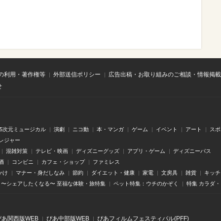
の利用・著作権等
外部送信ポリシー
広告出稿・お取り組みのご相談・情報掲載
せ
.5次元ミュージカル
演劇
ニコ動
本・マンガ
ゲーム
イベント
アート
スポ
レジャー
混雑対策
テレビ・映画
ディズニーグッズ
アプリ・ゲーム
ディズニーパス
酒
コンビニ
カフェ・ショップ
ファミレス
かけ
マナー・身だしなみ
節約
ダイエット・健康
家電
文房具
雑貨
キッチ
〜シェアしたくなる〜 至福な体験・旅特集
ペット特集：ウチのかぞく
特集 カラダ
ぴあ関⻄版WEB
ぴあ中部版WEB
ぴあフィルムフェスティバル(PFF)