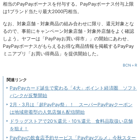
相当のPayPayボーナスを付与する。PayPayボーナス付与上限
は1ブランド当たり最大2000円相当。
なお、対象店舗・対象商品の組み合わせに限り、還元対象とな
るので、事前にキャンペーン対象店舗・対象外店舗をよく確認
しよう。ヤフーは「PayPayお買い得市」」の開始にあわせ、
PayPayボーナスがもらえるお得な商品情報を掲載するPayPay
ミニアプリ「お買い得商品」を提供開始した。
BCN＋R
関連リンク
PayPayカード誕生で変わる「4大」ポイント経済圏 ソフト
バンクが反撃開始
2月・3月は「超PayPay祭」！ スーパーPayPayクーポン
は地域密着型の人気店舗も配信開始
ドラッグストアで20％還元・10％還元 食料品取扱い店舗
を狙え！
PayPayの飲食店予約サービス「PayPayグルメ」今秋スター